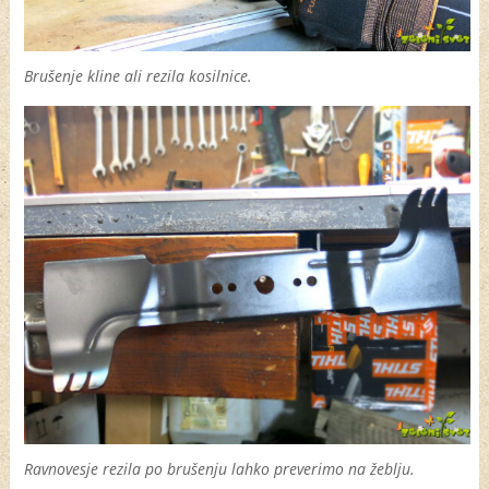
Brušenje kline ali rezila kosilnice.
Ravnovesje rezila po brušenju lahko preverimo na žeblju.