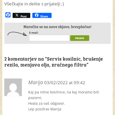
Všečkajte in delite s prijatelji ;)
Facebook
Post
Share
2 komentarjev na “
Servis kosilnic, brušenje
rezila, menjava olja, zračnega filtra
”
Marija
03/02/2022 at 09:42
Kaj pa nitne kosilnice, na kaj moramo biti
pozorni.
Hvala za vaš odgovor.
Lep pozdrav Marija