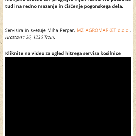
tudi na redno mazanje in čiščenje pogonskega dela.
Servisira in svetuje Miha Perpar,
MŽ AGROMARKET d.o.o.
,
Hrastovec 26, 1236 Trzin.
Kliknite na video za ogled hitrega servisa kosilnice