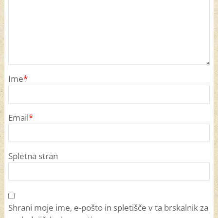
Ime
*
Email
*
Spletna stran
Shrani moje ime, e-pošto in spletišče v ta brskalnik za