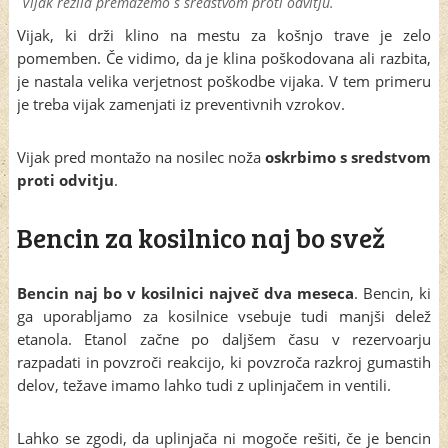
Vijak rezila premažemo s sredstvom proti odvitju.
Vijak, ki drži klino na mestu za košnjo trave je zelo
pomemben. Če vidimo, da je klina poškodovana ali razbita,
je nastala velika verjetnost poškodbe vijaka. V tem primeru
je treba vijak zamenjati iz preventivnih vzrokov.
Vijak pred montažo na nosilec noža
oskrbimo s sredstvom
proti odvitju
.
Bencin za kosilnico naj bo svež
Bencin naj bo v kosilnici največ dva meseca
. Bencin, ki
ga uporabljamo za kosilnice vsebuje tudi manjši delež
etanola. Etanol začne po daljšem času v rezervoarju
razpadati in povzroči reakcijo, ki povzroča razkroj gumastih
delov, težave imamo lahko tudi z uplinjačem in ventili.
Lahko se zgodi, da uplinjača ni mogoče rešiti, če je bencin