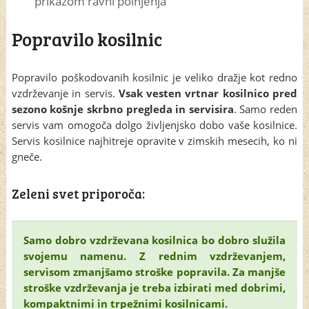
prikazom ravni polnjenja
Popravilo kosilnic
Popravilo poškodovanih kosilnic je veliko dražje kot redno
vzdrževanje in servis.
Vsak vesten vrtnar kosilnico pred
sezono košnje skrbno pregleda in servisira
. Samo reden
servis vam omogoča dolgo življenjsko dobo vaše kosilnice.
Servis kosilnice najhitreje opravite v zimskih mesecih, ko ni
gneče.
Zeleni svet priporoča:
Samo dobro vzdrževana kosilnica bo dobro služila
svojemu namenu. Z rednim vzdrževanjem,
servisom zmanjšamo stroške popravila. Za manjše
stroške vzdrževanja je treba izbirati med dobrimi,
kompaktnimi in trpežnimi kosilnicami.