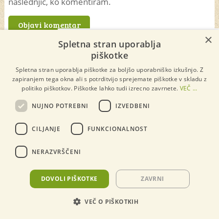
naslednjič, ko komentiram.
×
×
Spletna stran uporablja
piškotke
Spletna stran uporablja piškotke za boljšo uporabniško izkušnjo. Z
zapiranjem tega okna ali s potrditvijo sprejemate piškotke v skladu z
politiko piškotkov. Piškotke lahko tudi izrecno zavrnete.
VEČ ...
NUJNO POTREBNI
IZVEDBENI
CILJANJE
FUNKCIONALNOST
NERAZVRŠČENI
DOVOLI PIŠKOTKE
ZAVRNI
VEČ O PIŠKOTKIH