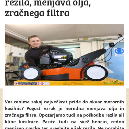
rezila, menjava olja,
zračnega filtra
Vas zanima zakaj največkrat pride do okvar motornih
kosilnic? Pogost vzrok je neredna menjava olja in
zračnega filtra. Opozarjamo tudi na poškodbe rezila ali
kline kosilnice. Pazite tudi na svež bencin, redno
menjavo svečke ter preglejte vijak rezila. Ne pozabite