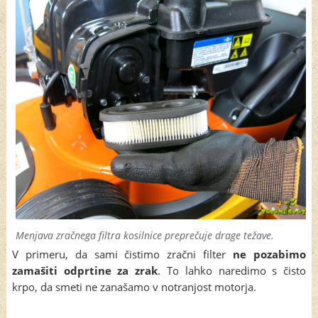
Menjava zračnega filtra kosilnice preprečuje drage težave.
V primeru, da sami čistimo zračni filter
ne pozabimo
zamašiti odprtine za zrak
. To lahko naredimo s čisto
krpo, da smeti ne zanašamo v notranjost motorja.