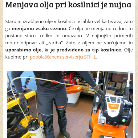
Menjava olja pri kosilnici je nujna
Staro in izrabljeno olje v kosilnici je lahko velika težava, zato
ga
menjamo vsako sezono
. Če olja ne menjamo redno, to
postane staro, redko in umazano. V najhujših primerih
motor odpove ali „zariba“. Zato z oljem ne varčujemo in
uporabimo olje, ki je predvideno za tip kosilnice
. Olje
kupimo pri
pooblaščenem serviserju STIHL
.