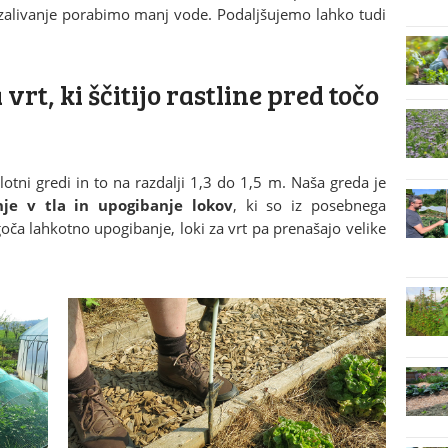
a zalivanje porabimo manj vode. Podaljšujemo lahko tudi
rt, ki ščitijo rastline pred točo
otni gredi in to na razdalji 1,3 do 1,5 m. Naša greda je
nje v tla in upogibanje lokov
, ki so iz posebnega
goča lahkotno upogibanje, loki za vrt pa prenašajo velike