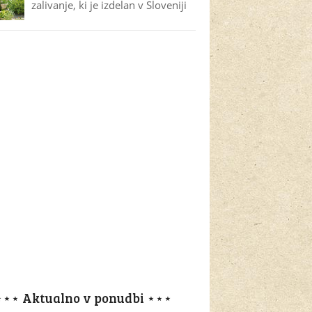
zalivanje, ki je izdelan v Sloveniji
⋆⋆⋆ Aktualno v ponudbi ⋆⋆⋆