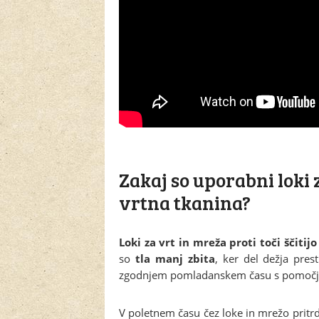
Zakaj so uporabni loki z
vrtna tkanina?
Loki za vrt in mreža proti toči ščitij
so
tla manj zbita
, ker del dežja pre
zgodnjem pomladanskem času s pomočjo b
V poletnem času čez loke in mrežo prit