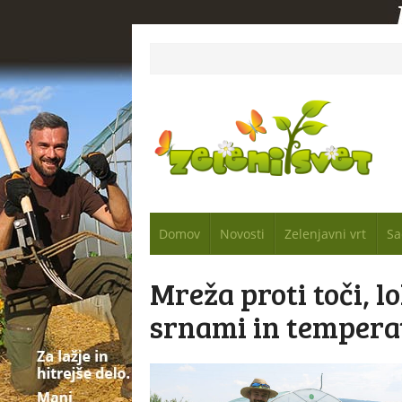
Domov
Novosti
Zelenjavni vrt
Sa
Mreža proti toči, lo
srnami in tempera