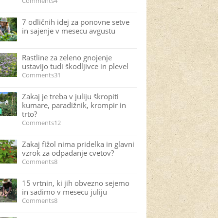
Comments4
7 odličnih idej za ponovne setve
in sajenje v mesecu avgustu
Rastline za zeleno gnojenje
ustavijo tudi škodljivce in plevel
Comments31
Zakaj je treba v juliju škropiti
kumare, paradižnik, krompir in
trto?
Comments12
Zakaj fižol nima pridelka in glavni
vzrok za odpadanje cvetov?
Comments8
15 vrtnin, ki jih obvezno sejemo
in sadimo v mesecu juliju
Comments8