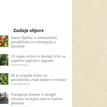
Zadnje objave
Davor Špehar o samooskrbi,
paradižniku in vrtnarjenju v
Sloveniji
23 super vrtnin in domači triki za
uspešno sajenje v avgustu
Comments2
Ali je zvijanje listov na
paradižniku znak bolezni in težav?
Comments10
Presajanje limone in drugih
citrusov za bujno rast in slastne
plodove