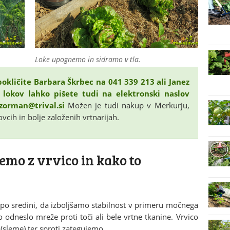
.
Loke upognemo in sidramo v tla.
okličite Barbara Škrbec na 041 339 213 ali Janez
lokov lahko pišete tudi na elektronski naslov
.zorman@trival.si
Možen je tudi nakup v Merkurju,
ovcih in bolje založenih vrtnarijah.
emo z vrvico in kako to
j po sredini, da izboljšamo stabilnost v primeru močnega
o odneslo mreže proti toči ali bele vrtne tkanine. Vrvico
(sleme) ter sproti zategujemo.