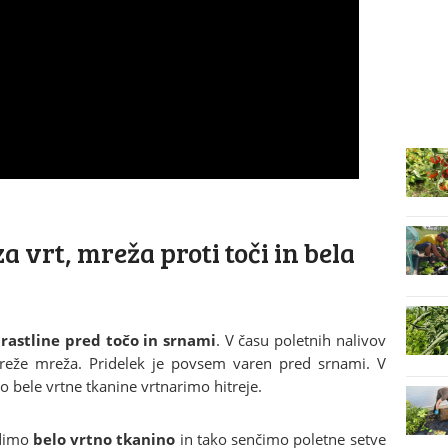
a vrt, mreža proti toči in bela
o rastline pred točo in srnami
. V času poletnih nalivov
streže mreža. Pridelek je povsem varen pred srnami. V
ele vrtne tkanine vrtnarimo hitreje.
rdimo
belo vrtno tkanino
in tako senčimo poletne setve