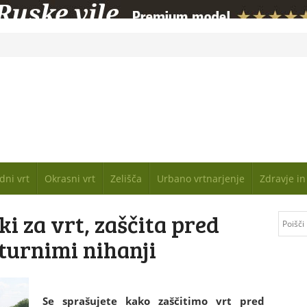
dni vrt
Okrasni vrt
Zelišča
Urbano vrtnarjenje
Zdravje i
ki za vrt, zaščita pred
turnimi nihanji
Se sprašujete kako zaščitimo vrt pred