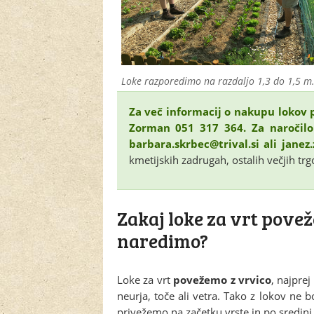
Loke razporedimo na razdaljo 1,3 do 1,5 m
Za več informacij o nakupu lokov p
Zorman 051 317 364. Za naročilo 
barbara.skrbec@trival.si ali janez
kmetijskih zadrugah, ostalih večjih trg
Zakaj loke za vrt povež
naredimo?
Loke za vrt
povežemo z vrvico
, najpre
neurja, toče ali vetra. Tako z lokov ne b
privežemo na začetku vrste in po sredini 