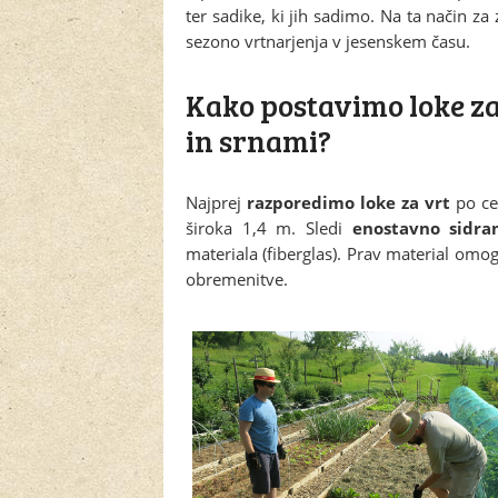
ter sadike, ki jih sadimo. Na ta način z
sezono vrtnarjenja v jesenskem času.
Kako postavimo loke za v
in srnami?
Najprej
razporedimo loke za vrt
po cel
široka 1,4 m. Sledi
enostavno sidra
materiala (fiberglas). Prav material omo
obremenitve.