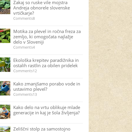
Zakaj so ruske vile mojstra
Andreja obnorele slovenske
vrtičkarje?
Comments8
Motika za plevel in ročna freza za
zemljo, ki omogočata najlažje
delo v Sloveniji
Comments4
Ekološka krepitev paradižnika in
ostalih rastlin za obilen pridelek
Comments12
Kako zmanjšamo porabo vode in
ustavimo plevel?
Comments13
Kako delo na vrtu oblikuje mlade
generacije in kaj je šola življenja?
Zeliščni stolp za samostojno