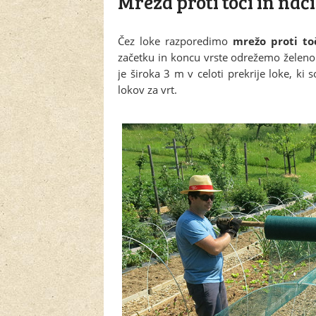
Mreža proti toči in nač
Čez loke razporedimo
mrežo proti toč
začetku in koncu vrste odrežemo želeno d
je široka 3 m v celoti prekrije loke, ki 
lokov za vrt.