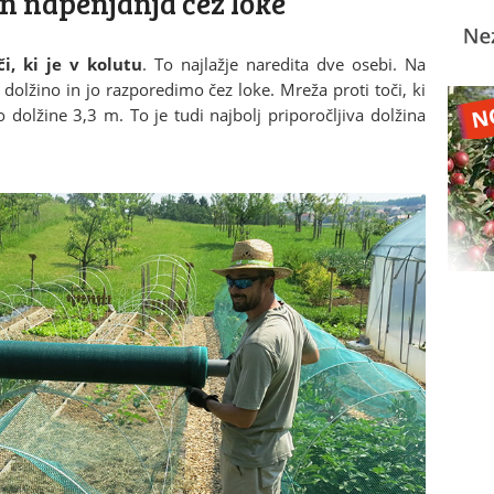
in napenjanja čez loke
i, ki je v kolutu
. To najlažje naredita dve osebi. Na
olžino in jo razporedimo čez loke. Mreža proti toči, ki
so dolžine 3,3 m. To je tudi najbolj priporočljiva dolžina