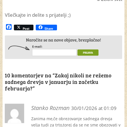
Všečkajte in delite s prijatelji ;)
Facebook
Post
Share
10 komentarjev na “
Zakaj nikoli ne režemo
sadnega drevja v januarju in začetku
februarja?
”
Stanko Rozman
30/01/2026 at 01:09
Zanima me,če obrezovanje sadnega drevja
velja tudi za trto,torej da se ne sme obezovati v