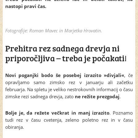
nastopi pravi čas.
Fotografije: Roman Mavec in Marjetka Hrovatin.
Prehitra rez sadnega drevja ni
priporočljiva – treba je počakati!
Novi poganjki bodo še posebej izrazito »divjali«
, če
opravljamo samo zimsko rez v januarju ali začetku
februarja. Na spletu je veliko nestrokovnih informacij o času
zimske rezi sadnega drevja, zato
ne režite prezgodaj
.
Bolje je, da režete večkrat in manj izrazito
. Poznamo
tudi rez v času cvetenja, zeleno poletno rez in v času
obiranja.