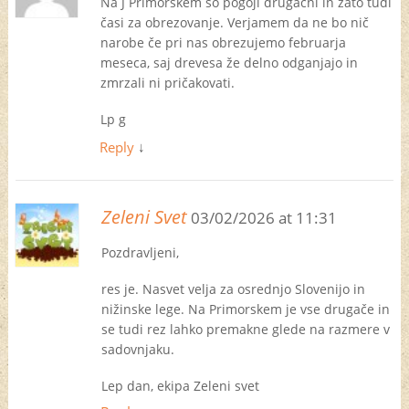
Na J Primorskem so pogoji drugačni in zato tudi
časi za obrezovanje. Verjamem da ne bo nič
narobe če pri nas obrezujemo februarja
meseca, saj drevesa že delno odganjajo in
zmrzali ni pričakovati.
Lp g
Reply
↓
Zeleni Svet
03/02/2026 at 11:31
Pozdravljeni,
res je. Nasvet velja za osrednjo Slovenijo in
nižinske lege. Na Primorskem je vse drugače in
se tudi rez lahko premakne glede na razmere v
sadovnjaku.
Lep dan, ekipa Zeleni svet