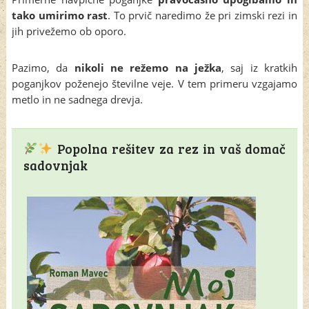
tako umirimo rast
. To prvič naredimo že pri zimski rezi in
jih privežemo ob oporo.
Pazimo, da
nikoli ne režemo na ježka
, saj iz kratkih
poganjkov poženejo številne veje. V tem primeru vzgajamo
metlo in ne sadnega drevja.
Popolna rešitev za rez in vaš domač
sadovnjak