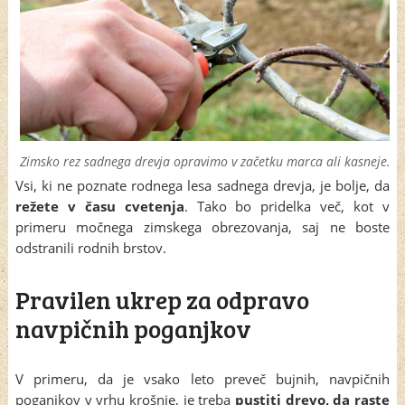
Zimsko rez sadnega drevja opravimo v začetku marca ali kasneje.
Vsi, ki ne poznate rodnega lesa sadnega drevja, je bolje, da
režete v času cvetenja
. Tako bo pridelka več, kot v
primeru močnega zimskega obrezovanja, saj ne boste
odstranili rodnih brstov.
Pravilen ukrep za odpravo
navpičnih poganjkov
V primeru, da je vsako leto preveč bujnih, navpičnih
poganjkov v vrhu krošnje, je treba
pustiti drevo, da raste