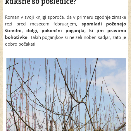
kakšne so posledice?
Roman v svoji knjigi sporoča, da v primeru zgodnje zimske
rezi pred mesecem februarjem,
spomladi poženejo
številni, dolgi, pokončni poganjki, ki jim pravimo
bohotivke
. Takih poganjkov si ne želi noben sadjar, zato je
dobro počakati.