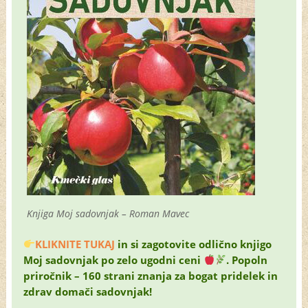
Knjiga Moj sadovnjak – Roman Mavec
KLIKNITE TUKAJ
in si zagotovite odlično knjigo
Moj sadovnjak po zelo ugodni ceni
. Popoln
priročnik – 160 strani znanja za bogat pridelek in
zdrav domači sadovnjak!