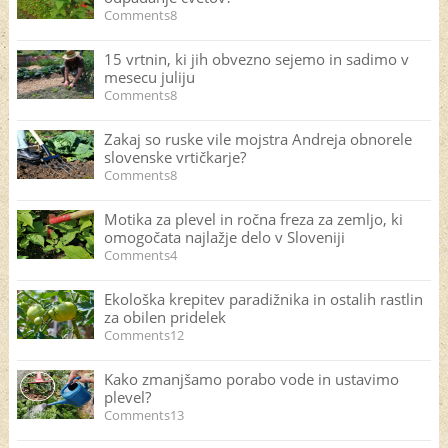
Comments8
15 vrtnin, ki jih obvezno sejemo in sadimo v
mesecu juliju
Comments8
Zakaj so ruske vile mojstra Andreja obnorele
slovenske vrtičkarje?
Comments8
Motika za plevel in ročna freza za zemljo, ki
omogočata najlažje delo v Sloveniji
Comments4
Ekološka krepitev paradižnika in ostalih rastlin
za obilen pridelek
Comments12
Kako zmanjšamo porabo vode in ustavimo
plevel?
Comments13