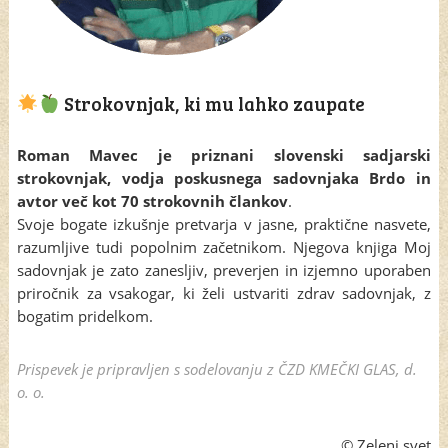
Strokovnjak, ki mu lahko zaupate
Roman Mavec je priznani slovenski sadjarski
strokovnjak, vodja poskusnega sadovnjaka Brdo in
avtor več kot 70 strokovnih člankov
.
Svoje bogate izkušnje pretvarja v jasne, praktične nasvete,
razumljive tudi popolnim začetnikom. Njegova knjiga Moj
sadovnjak je zato zanesljiv, preverjen in izjemno uporaben
priročnik za vsakogar, ki želi ustvariti zdrav sadovnjak, z
bogatim pridelkom.
Prispevek je pripravljen s sodelovanju z ČZD KMEČKI GLAS, d.
o. o.
© Zeleni svet