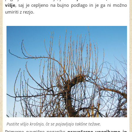
višje
, saj je cepljeno na bujno podlago in je ga ni možno
umiriti z rezjo.
Pustite višjo krošnjo, če se pojavljajo takšne težave.
Primerne navpične poganjke
pravočasno upogibamo in