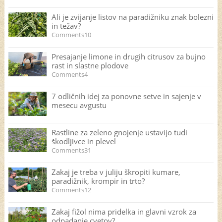
Ali je zvijanje listov na paradižniku znak bolezni
in težav?
Comments10
Presajanje limone in drugih citrusov za bujno
rast in slastne plodove
Comments4
7 odličnih idej za ponovne setve in sajenje v
mesecu avgustu
Rastline za zeleno gnojenje ustavijo tudi
škodljivce in plevel
Comments31
Zakaj je treba v juliju škropiti kumare,
paradižnik, krompir in trto?
Comments12
Zakaj fižol nima pridelka in glavni vzrok za
odpadanje cvetov?