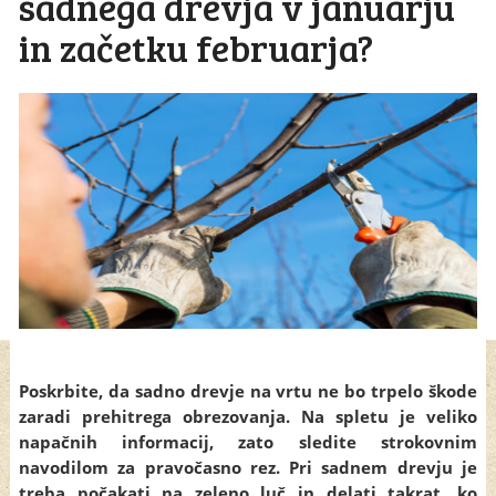
sadnega drevja v januarju
in začetku februarja?
Poskrbite, da sadno drevje na vrtu ne bo trpelo škode
zaradi prehitrega obrezovanja. Na spletu je veliko
napačnih informacij, zato sledite strokovnim
navodilom za pravočasno rez. Pri sadnem drevju je
treba počakati na zeleno luč in delati takrat, ko