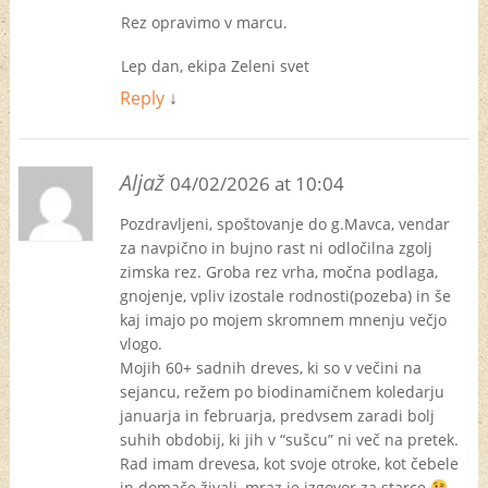
Rez opravimo v marcu.
Lep dan, ekipa Zeleni svet
Reply
↓
Aljaž
04/02/2026 at 10:04
Pozdravljeni, spoštovanje do g.Mavca, vendar
za navpično in bujno rast ni odločilna zgolj
zimska rez. Groba rez vrha, močna podlaga,
gnojenje, vpliv izostale rodnosti(pozeba) in še
kaj imajo po mojem skromnem mnenju večjo
vlogo.
Mojih 60+ sadnih dreves, ki so v večini na
sejancu, režem po biodinamičnem koledarju
januarja in februarja, predvsem zaradi bolj
suhih obdobij, ki jih v “sušcu” ni več na pretek.
Rad imam drevesa, kot svoje otroke, kot čebele
in domače živali, mraz je izgovor za starce