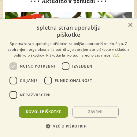
⋆⋆⋆ Aktualno v ponudbi ⋆⋆⋆
×
×
Spletna stran uporablja
piškotke
Spletna stran uporablja piškotke za boljšo uporabniško izkušnjo. Z
zapiranjem tega okna ali s potrditvijo sprejemate piškotke v skladu z
politiko piškotkov. Piškotke lahko tudi izrecno zavrnete.
VEČ ...
NUJNO POTREBNI
IZVEDBENI
CILJANJE
FUNKCIONALNOST
NERAZVRŠČENI
DOVOLI PIŠKOTKE
ZAVRNI
VEČ O PIŠKOTKIH