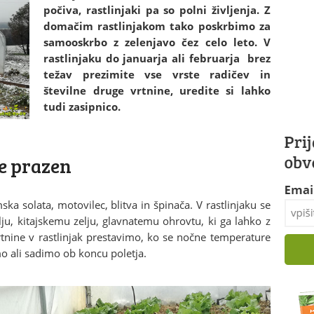
počiva, rastlinjaki pa so polni življenja. Z
domačim rastlinjakom tako poskrbimo za
samooskrbo z zelenjavo čez celo leto. V
rastlinjaku do januarja ali februarja brez
težav prezimite vse vrste radičev in
številne druge vrtnine, uredite si lahko
tudi zasipnico.
ne prazen
ka solata, motovilec, blitva in špinača. V rastlinjaku se
elju, kitajskemu zelju, glavnatemu ohrovtu, ki ga lahko z
rtnine v rastlinjak prestavimo, ko se nočne temperature
mo ali sadimo ob koncu poletja.