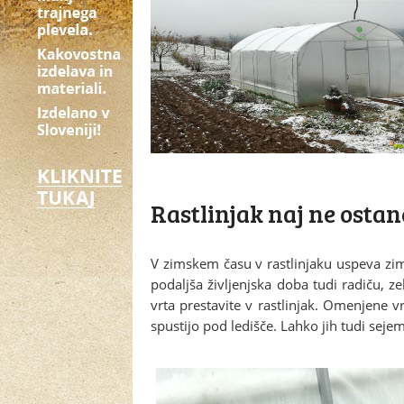
Rastlinjak naj ne osta
V zimskem času v rastlinjaku uspeva zims
podaljša življenjska doba tudi radiču, z
vrta prestavite v rastlinjak. Omenjene v
spustijo pod ledišče. Lahko jih tudi seje