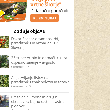
Zadnje objave
Davor Špehar o samooskrbi,
paradižniku in vrtnarjenju v
Sloveniji
23 super vrtnin in domači triki za
uspešno sajenje v avgustu
Comments2
Ali je zvijanje listov na
paradižniku znak bolezni in težav?
Comments10
Presajanje limone in drugih
citrusov za bujno rast in slastne
plodove