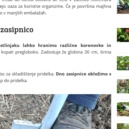
nejo oaza za koristne organizme. Če je površina majhna
rano v manjših embalažah.
 zasipnico
astlinjaku lahko hranimo različne korenovke in
a kopati pregloboko. Zadostuje že globina 30 cm, širina
o za skladiščenje pridelka.
Dno zasipnice obložimo s
p do pridelka.