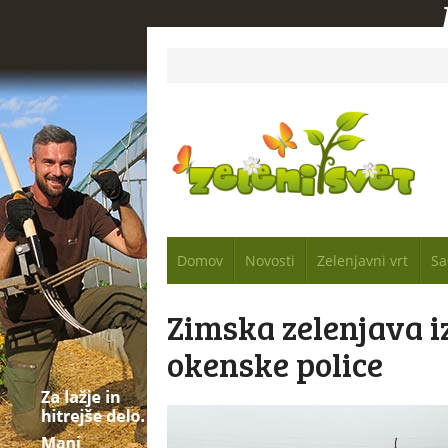
Domov
Novosti
Zelenjavni vrt
Sa
Zimska zelenjava i
okenske police