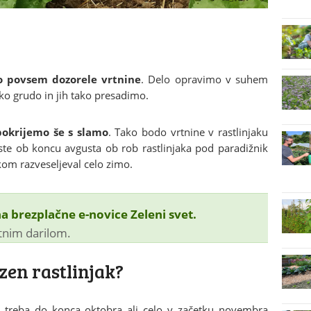
 povsem dozorele vrtnine
. Delo opravimo v suhem
ko grudo in jih tako presadimo.
pokrijemo še s slamo
. Tako bodo vrtnine v rastlinjaku
ste ob koncu avgusta ob rob rastlinjaka pod paradižnik
lkom razveseljeval celo zimo.
na brezplačne e-novice Zeleni svet.
stnim darilom.
azen rastlinjak?
lo treba do konca oktobra ali celo v začetku novembra