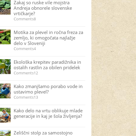
Zakaj so ruske vile mojstra
Andreja obnorele slovenske
vrtičkarje?
Comments8
Motika za plevel in ročna freza za
zemljo, ki omogočata najlažje
delo v Sloveniji
Comments4
Ekološka krepitev paradižnika in
ostalih rastlin za obilen pridelek
Comments12
Kako zmanjšamo porabo vode in
ustavimo plevel?
Comments13
Kako delo na vrtu oblikuje mlade
generacije in kaj je šola življenja?
Zeliščni stolp za samostojno