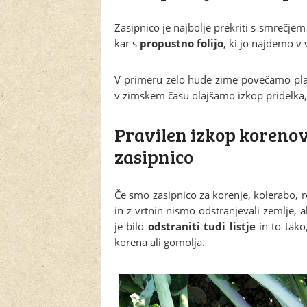
Zasipnico je najbolje prekriti s smrečjem
kar s
propustno folijo
, ki jo najdemo v 
V primeru zelo hude zime povečamo plas
v zimskem času olajšamo izkop pridelka, s
Pravilen izkop korenov
zasipnico
Če smo zasipnico za korenje, kolerabo, 
in z vrtnin nismo odstranjevali zemlje, a
je bilo
odstraniti tudi listje
in to tako
korena ali gomolja.