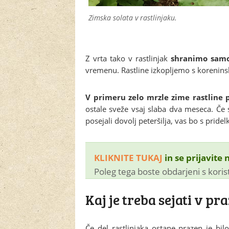
Zimska solata v rastlinjaku.
Z vrta tako v rastlinjak
shranimo samo
vremenu. Rastline izkopljemo s korenins
V primeru zelo mrzle zime rastline 
ostale sveže vsaj slaba dva meseca. Če 
posejali dovolj peteršilja, vas bo s pride
KLIKNITE TUKAJ
in se prijavite 
Poleg tega boste obdarjeni s kori
Kaj je treba sejati v pr
Če del rastlinjaka ostane prazen je bi