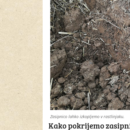
Zasipnico lahko izkopljemo v rastlinjaku.
Kako pokrijemo zasipn