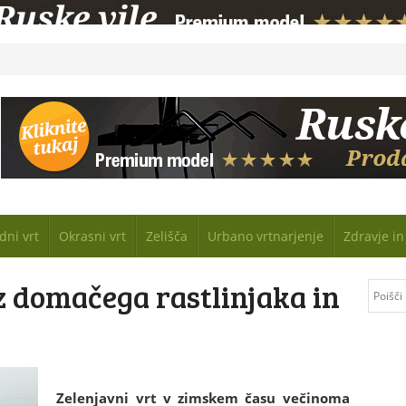
dni vrt
Okrasni vrt
Zelišča
Urbano vrtnarjenje
Zdravje i
z domačega rastlinjaka in
Zelenjavni vrt v zimskem času večinoma