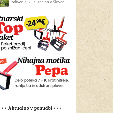
zalivanje, ki je izdelan v Sloveniji
⋆⋆⋆ Aktualno v ponudbi ⋆⋆⋆