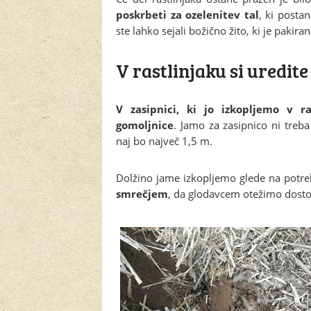
poskrbeti za ozelenitev tal
, ki posta
ste lahko sejali božično žito, ki je paki
V rastlinjaku si uredite
V zasipnici, ki jo izkopljemo v r
gomoljnice
. Jamo za zasipnico ni treb
naj bo največ 1,5 m.
Dolžino jame izkopljemo glede na potreb
smrečjem
, da glodavcem otežimo dosto