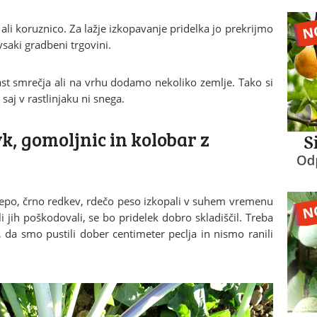
 ali koruznico. Za lažje izkopavanje pridelka jo prekrijmo
vsaki gradbeni trgovini.
t smrečja ali na vrhu dodamo nekoliko zemlje. Tako si
aj v rastlinjaku ni snega.
k, gomoljnic in kolobar z
repo, črno redkev, rdečo peso izkopali v suhem vremenu
li jih poškodovali, se bo pridelek dobro skladiščil. Treba
, da smo pustili dober centimeter peclja in nismo ranili