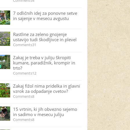
Comments4
7 odličnih idej za ponovne setve
in sajenje v mesecu avgustu
Rastline za zeleno gnojenje
ustavijo tudi škodljivce in plevel
Comments31
Zakaj je treba v juliju škropiti
kumare, paradižnik, krompir in
trto?
Comments12
Zakaj fižol nima pridelka in glavni
vzrok za odpadanje cvetov?
Comments8
15 vrtnin, ki jih obvezno sejemo
in sadimo v mesecu juliju
Comments8