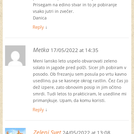
Prisegam na edino stvar in to je pobiranje
vsako jutri in zvečer.
Danica
Reply
↓
Metka
17/05/2022 at 14:35
Meni lansko leto uspelo obvarovati zeleno
solato in jagode pred polži. Sicer jih pobiram v
posodo. Ob frezanju sem posula po vrtu kavno
usedlino, pa se kasneje okrog rastlin. Čez čas jo
dež izpere, zato obnovim posip in jim očitno
smrdi. Tudi letos to prakticiram, le usedline mi
primanjkuje. Upam, da komu koristi.
Reply
↓
Zeleni Svet
24/05/2022 at 13:08