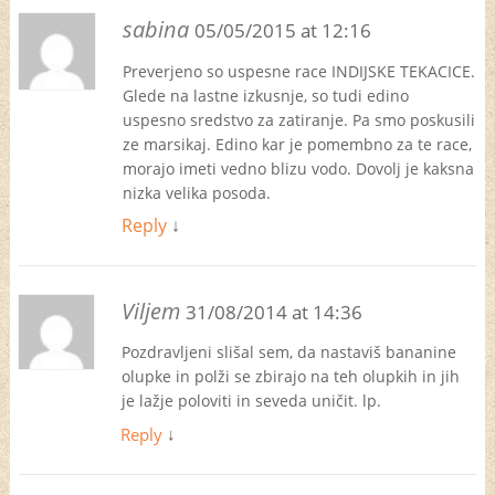
sabina
05/05/2015 at 12:16
Preverjeno so uspesne race INDIJSKE TEKACICE.
Glede na lastne izkusnje, so tudi edino
uspesno sredstvo za zatiranje. Pa smo poskusili
ze marsikaj. Edino kar je pomembno za te race,
morajo imeti vedno blizu vodo. Dovolj je kaksna
nizka velika posoda.
Reply
↓
Viljem
31/08/2014 at 14:36
Pozdravljeni slišal sem, da nastaviš bananine
olupke in polži se zbirajo na teh olupkih in jih
je lažje poloviti in seveda uničit. lp.
Reply
↓