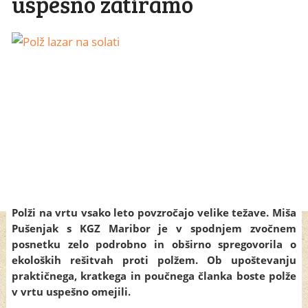
uspešno zatiramo
Polži na vrtu vsako leto povzročajo velike težave. Miša
Pušenjak s KGZ Maribor je v spodnjem zvočnem
posnetku zelo podrobno in obširno spregovorila o
ekoloških rešitvah proti polžem. Ob upoštevanju
praktičnega, kratkega in poučnega članka boste polže
v vrtu uspešno omejili.