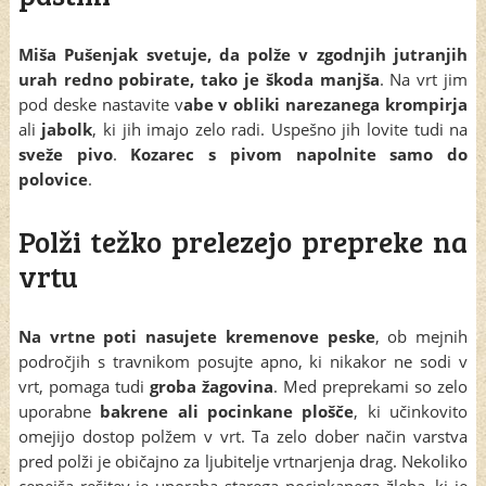
Miša Pušenjak svetuje, da polže v zgodnjih jutranjih
urah redno pobirate, tako je škoda manjša
. Na vrt jim
pod deske nastavite v
abe v obliki narezanega krompirja
ali
jabolk
, ki jih imajo zelo radi. Uspešno jih lovite tudi na
sveže pivo
.
Kozarec s pivom napolnite samo do
polovice
.
Polži težko prelezejo prepreke na
vrtu
Na vrtne poti nasujete kremenove peske
, ob mejnih
področjih s travnikom posujte apno, ki nikakor ne sodi v
vrt, pomaga tudi
groba žagovina
. Med preprekami so zelo
uporabne
bakrene ali pocinkane plošče
, ki učinkovito
omejijo dostop polžem v vrt. Ta zelo dober način varstva
pred polži je običajno za ljubitelje vrtnarjenja drag. Nekoliko
cenejša rešitev je uporaba starega pocinkanega žleba, ki je