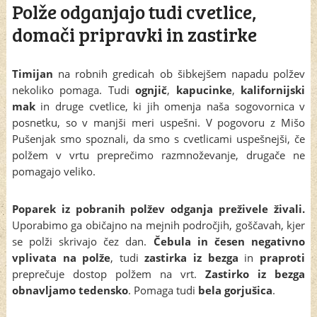
Polže odganjajo tudi cvetlice,
domači pripravki in zastirke
Timijan
na robnih gredicah ob šibkejšem napadu polžev
nekoliko pomaga. Tudi
ognjič
,
kapucinke
,
kalifornijski
mak
in druge cvetlice, ki jih omenja naša sogovornica v
posnetku, so v manjši meri uspešni. V pogovoru z Mišo
Pušenjak smo spoznali, da smo s cvetlicami uspešnejši, če
polžem v vrtu preprečimo razmnoževanje, drugače ne
pomagajo veliko.
Poparek iz pobranih polžev odganja preživele živali.
Uporabimo ga običajno na mejnih področjih, goščavah, kjer
se polži skrivajo čez dan.
Čebula in česen negativno
vplivata na polže
, tudi
zastirka iz bezga
in
praproti
preprečuje dostop polžem na vrt.
Zastirko iz bezga
obnavljamo tedensko
. Pomaga tudi
bela gorjušica
.