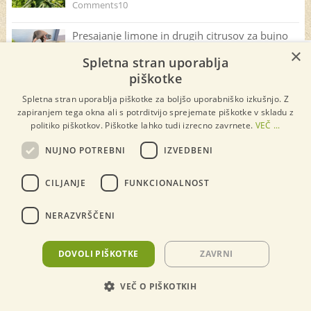
Comments10
Presajanje limone in drugih citrusov za bujno
×
rast in slastne plodove
×
Spletna stran uporablja
Comments4
piškotke
7 odličnih idej za ponovne setve in sajenje v
Spletna stran uporablja piškotke za boljšo uporabniško izkušnjo. Z
mesecu avgustu
zapiranjem tega okna ali s potrditvijo sprejemate piškotke v skladu z
politiko piškotkov. Piškotke lahko tudi izrecno zavrnete.
VEČ ...
Rastline za zeleno gnojenje ustavijo tudi
NUJNO POTREBNI
IZVEDBENI
škodljivce in plevel
Comments31
CILJANJE
FUNKCIONALNOST
Zakaj je treba v juliju škropiti kumare,
paradižnik, krompir in trto?
NERAZVRŠČENI
Comments12
Zakaj fižol nima pridelka in glavni vzrok za
DOVOLI PIŠKOTKE
ZAVRNI
odpadanje cvetov?
Comments8
VEČ O PIŠKOTKIH
15 vrtnin, ki jih obvezno sejemo in sadimo v