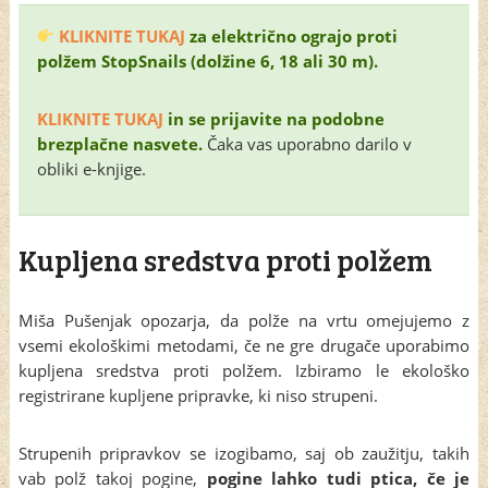
KLIKNITE TUKAJ
za električno ograjo proti
polžem StopSnails (dolžine 6, 18 ali 30 m).
KLIKNITE TUKAJ
in se prijavite na podobne
brezplačne nasvete.
Čaka vas uporabno darilo v
obliki e-knjige.
Kupljena sredstva proti polžem
Miša Pušenjak opozarja, da polže na vrtu omejujemo z
vsemi ekološkimi metodami, če ne gre drugače uporabimo
kupljena sredstva proti polžem. Izbiramo le ekološko
registrirane kupljene pripravke, ki niso strupeni.
Strupenih pripravkov se izogibamo, saj ob zaužitju, takih
vab polž takoj pogine,
pogine lahko tudi ptica, če je