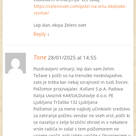
https://zelenisvet.com/polzi-na-vrtu-ekoloske-
resitve/
Lep dan, ekipa Zeleni svet
Reply
↓
Tone
28/01/2025 at 14:55
Pozdravljeni vrtnarji, lep dan vam želim.
Težave s polži so na trenutke neobvlajadive,
zato je treba kar nekaj vzrajnosti in tudi živcev.
Polžomor proizvajalec :Kollant S.p.A. Padova
Italija Uvoznik KARSIA,Dutovlje d.o.o. PE
Ljubljana Tržaška 132 Ljubljana
Polžomor je za mene najbolj učinkoviti sredstvo
za zatiranje polžev, vendar ne vseh vrst, polži ki
se naselijo v zelje brstični ohrovt in v nekatere
vrste radiča in solat s tem polžomorem ne
uspete uničit, njih lahko uničite s škroplenjem v