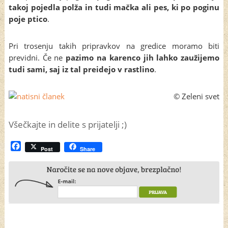
takoj pojedla polža in tudi mačka ali pes, ki po poginu
poje ptico
.
Pri trosenju takih pripravkov na gredice moramo biti
previdni. Če ne
pazimo na karenco jih lahko zaužijemo
tudi sami, saj iz tal preidejo v rastlino
.
© Zeleni svet
Všečkajte in delite s prijatelji ;)
Facebook
Post
Share