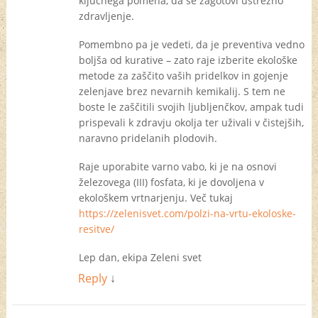
ključnega pomena, da se zagotovi ustrezno
zdravljenje.
Pomembno pa je vedeti, da je preventiva vedno
boljša od kurative – zato raje izberite ekološke
metode za zaščito vaših pridelkov in gojenje
zelenjave brez nevarnih kemikalij. S tem ne
boste le zaščitili svojih ljubljenčkov, ampak tudi
prispevali k zdravju okolja ter uživali v čistejših,
naravno pridelanih plodovih.
Raje uporabite varno vabo, ki je na osnovi
železovega (III) fosfata, ki je dovoljena v
ekološkem vrtnarjenju. Več tukaj
https://zelenisvet.com/polzi-na-vrtu-ekoloske-
resitve/
Lep dan, ekipa Zeleni svet
Reply
↓