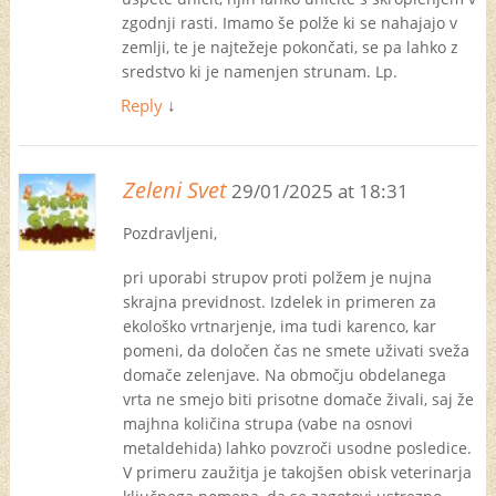
zgodnji rasti. Imamo še polže ki se nahajajo v
zemlji, te je najtežeje pokončati, se pa lahko z
sredstvo ki je namenjen strunam. Lp.
Reply
↓
Zeleni Svet
29/01/2025 at 18:31
Pozdravljeni,
pri uporabi strupov proti polžem je nujna
skrajna previdnost. Izdelek in primeren za
ekološko vrtnarjenje, ima tudi karenco, kar
pomeni, da določen čas ne smete uživati sveža
domače zelenjave. Na območju obdelanega
vrta ne smejo biti prisotne domače živali, saj že
majhna količina strupa (vabe na osnovi
metaldehida) lahko povzroči usodne posledice.
V primeru zaužitja je takojšen obisk veterinarja