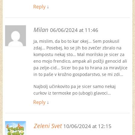
Reply
↓
Milan
06/06/2024 at 11:46
Ja, mislim, da bo to kar okej… Sem poskusil
zdaj… Posebej, ko se jih bo zvečer zbralo na
kompostu nekaj sto… Mal morilsko je sicer za
eno mojo frendico, ampak ali polžji genocid ali
pa zelje-cid… Sicer bo pa to hrana za mravljice
in to paše v krožno gospodarstvo, se mi zdi…
Najbolj učinkovito pa je sicer samo nekaj
curkov iz termoske po (ubogi) glavoci…
Reply
↓
Zeleni Svet
10/06/2024 at 12:15