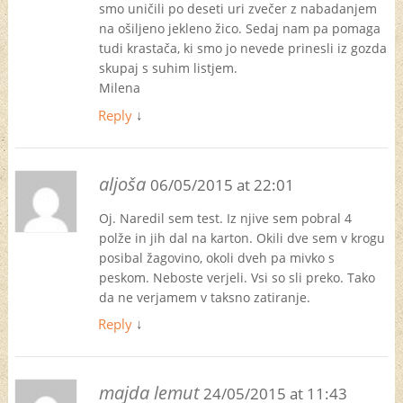
smo uničili po deseti uri zvečer z nabadanjem
na ošiljeno jekleno žico. Sedaj nam pa pomaga
tudi krastača, ki smo jo nevede prinesli iz gozda
skupaj s suhim listjem.
Milena
Reply
↓
aljoša
06/05/2015 at 22:01
Oj. Naredil sem test. Iz njive sem pobral 4
polže in jih dal na karton. Okili dve sem v krogu
posibal žagovino, okoli dveh pa mivko s
peskom. Neboste verjeli. Vsi so sli preko. Tako
da ne verjamem v taksno zatiranje.
Reply
↓
majda lemut
24/05/2015 at 11:43