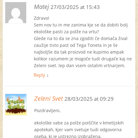
Matej
27/03/2025 at 15:43
Zdravo!
Sem nov tu in me zanima kje se da dobiti bolj
ekološke pasti za polže na vrtu?
Glede na to da se zna zgoditi če domača žival
zaužije tisto past od Tega Toneta in je še
najboljše da tak proizvod ne kupimo ampak
kolikor razumem je mogoče tudi drugače kaj ne
Zeleni svet. lep dan vsem ostalim vrtnarjem.
Reply
↓
Zeleni Svet
28/03/2025 at 09:29
Pozdravljeni,
ekološke vabe za polže poiščite v kmetijskih
apotekah, kjer vam svetuje tudi odgovorna
oseba, ki je ustrezno izobražena.