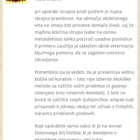
pri uporabi strupov proti polžem je nujna
skrajna previdnost. Na območju obdelanega
vrta ne smejo biti prisotne domače živali, saj že
majhna količina strupa (vabe na osnovi
metaldehida) lahko povzroči usodne posledice.
V primeru zaužitja je takojšen obisk veterinarja
ključnega pomena, da se zagotovi ustrezno
zdravljenje.
Pomembno pa je vedeti, da je preventiva vedno
boljša od kurative – zato raje izberite ekološke
metode za zaščito vaših pridelkov in gojenje
zelenjave brez nevarnih kemikalij. S tem ne
boste le zaščitili svojih ljubljenčkov, ampak tudi
prispevali k zdravju okolja ter uživali v čistejših,
naravno pridelanih plodovih.
Raje uporabite varno vabo, ki je na osnovi
železovega (III) fosfata, ki je dovoljena v
ekološkem vrtnarjenju. Več tukaj