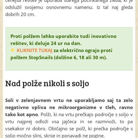
odslužil svojemu osnovnemu namenu. Iz tal naj gleda
dobrih 20 cm.
Proti polžem lahko uporabite tudi inovativno
rešitev, ki deluje 24 ur na dan.
KLIKNITE TUKAJ
za električno ograjo proti
polžem StopSnails (dolžine 6, 18 ali 30 m).
Nad polže nikoli s soljo
Soli v zelenjavnem vrtu ne uporabljamo saj ta zelo
negativno vpliva ne mikroorganizme v tleh, ravno
tako kot apno
. Polži, ki na vrtu prečkajo področje s soljo v
vrtu najprej odloži vsa jajčeca in se razmnoži, to pa
vsekakor ni dobro. Običajno se polž, ki prečka področje s
soljo močno slini, skrije in ponavadi ne pogine.