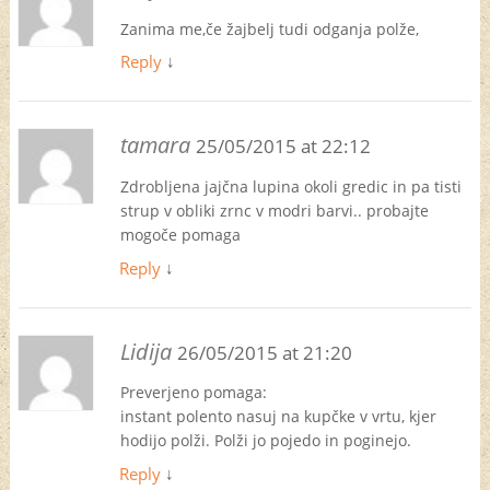
Zanima me,če žajbelj tudi odganja polže,
Reply
↓
tamara
25/05/2015 at 22:12
Zdrobljena jajčna lupina okoli gredic in pa tisti
strup v obliki zrnc v modri barvi.. probajte
mogoče pomaga
Reply
↓
Lidija
26/05/2015 at 21:20
Preverjeno pomaga:
instant polento nasuj na kupčke v vrtu, kjer
hodijo polži. Polži jo pojedo in poginejo.
Reply
↓