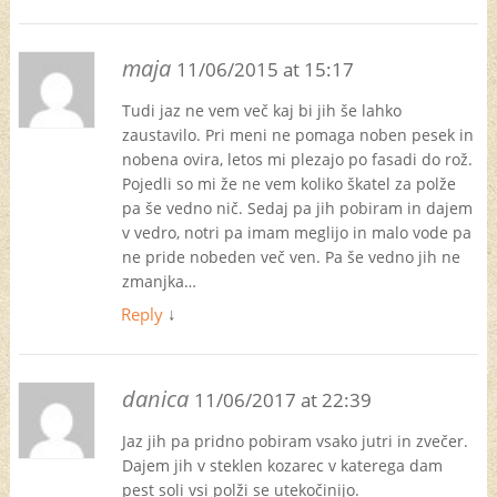
maja
11/06/2015 at 15:17
Tudi jaz ne vem več kaj bi jih še lahko
zaustavilo. Pri meni ne pomaga noben pesek in
nobena ovira, letos mi plezajo po fasadi do rož.
Pojedli so mi že ne vem koliko škatel za polže
pa še vedno nič. Sedaj pa jih pobiram in dajem
v vedro, notri pa imam meglijo in malo vode pa
ne pride nobeden več ven. Pa še vedno jih ne
zmanjka…
Reply
↓
danica
11/06/2017 at 22:39
Jaz jih pa pridno pobiram vsako jutri in zvečer.
Dajem jih v steklen kozarec v katerega dam
pest soli vsi polži se utekočinijo.