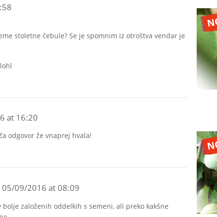
:58
 seme stoletne čebule? Se je spomnim iz otroštva vendar je
lohl
6 at 16:20
Za odgovor že vnaprej hvala!
05/09/2016 at 08:09
v bolje založenih oddelkih s semeni, ali preko kakšne
ne.