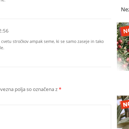
2:56
v cvetu stročkov ampak seme, ki se samo zaseje in tako
le.
bvezna polja so označena z
*