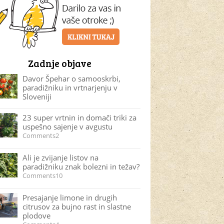
Zadnje objave
Davor Špehar o samooskrbi,
paradižniku in vrtnarjenju v
Sloveniji
23 super vrtnin in domači triki za
uspešno sajenje v avgustu
Comments2
Ali je zvijanje listov na
paradižniku znak bolezni in težav?
Comments10
Presajanje limone in drugih
citrusov za bujno rast in slastne
plodove