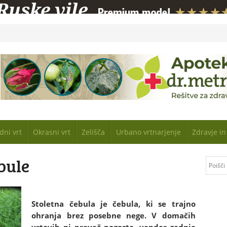
dni vrt
Okrasni vrt
Zelišča
Urbano vrtnarjenje
Zdravje i
bule
Stoletna čebula je čebula, ki se trajno
ohranja brez posebne nege. V domačih