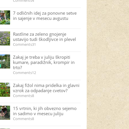
Comments4
7 odličnih idej za ponovne setve
in sajenje v mesecu avgustu
Rastline za zeleno gnojenje
ustavijo tudi škodljivce in plevel
Comments31
Zakaj je treba v juliju škropiti
kumare, paradižnik, krompir in
trto?
Comments12
Zakaj fižol nima pridelka in glavni
vzrok za odpadanje cvetov?
Comments8
15 vrtnin, ki jih obvezno sejemo
in sadimo v mesecu juliju
Comments8