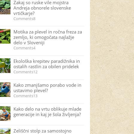
Zakaj so ruske vile mojstra
Andreja obnorele slovenske
vrtičkarje?
Comments8
Motika za plevel in ročna freza za
zemljo, ki omogočata najlažje
delo v Sloveniji
Comments4
Ekološka krepitev paradižnika in
ostalih rastlin za obilen pridelek
Comments12
Kako zmanjšamo porabo vode in
ustavimo plevel?
Comments13
Kako delo na vrtu oblikuje mlade
generacije in kaj je šola življenja?
Zeliščni stolp za samostojno