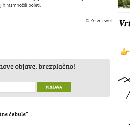
jih razmnožili poleti.
© Zeleni svet
etne čebule
”