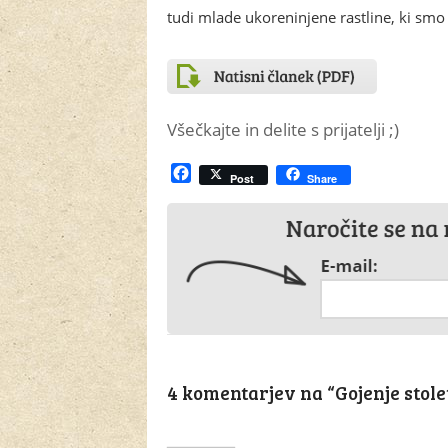
tudi mlade ukoreninjene rastline, ki smo 
Všečkajte in delite s prijatelji ;)
Facebook
Post
Share
4 komentarjev na “
Gojenje stol