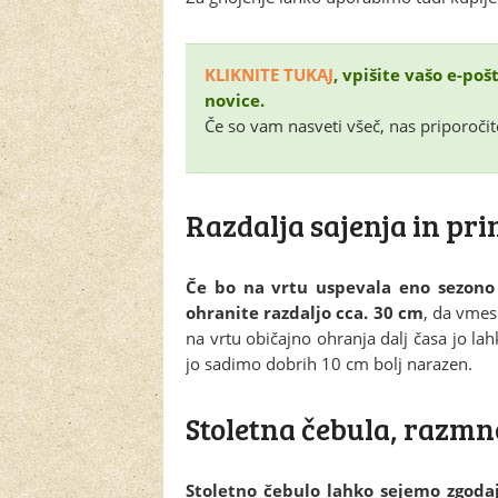
KLIKNITE TUKAJ
, vpišite vašo e-po
novice.
Če so vam nasveti všeč, nas priporočit
Razdalja sajenja in pri
Če bo na vrtu uspevala eno sezono 
ohranite razdaljo cca. 30 cm
, da vmes 
na vrtu običajno ohranja dalj časa jo la
jo sadimo dobrih 10 cm bolj narazen.
Stoletna čebula, razmno
Stoletno čebulo lahko sejemo zgodaj