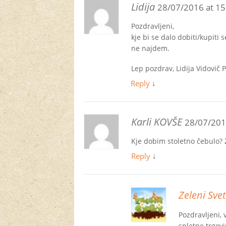
Lidija
28/07/2016 at 15
Pozdravljeni,
kje bi se dalo dobiti/kupiti
ne najdem.
Lep pozdrav, Lidija Vidovič P
Reply
↓
Karli KOVŠE
28/07/201
Kje dobim stoletno čebulo? 
Reply
↓
Zeleni Svet
Pozdravljeni, 
spletne trgovi