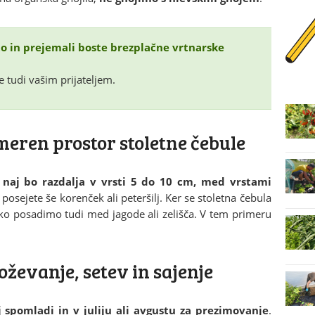
što in prejemali boste brezplačne vrtnarske
e tudi vašim prijateljem.
meren prostor stoletne čebule
naj bo razdalja v vrsti 5 do 10 cm, med vrstami
posejete še korenček ali peteršilj. Ker se stoletna čebula
hko posadimo tudi med jagode ali zelišča. V tem primeru
ževanje, setev in sajenje
 spomladi in v juliju ali avgustu za prezimovanje
.