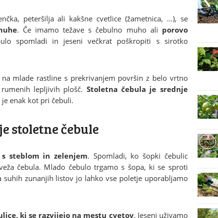
ka, peteršilja ali kakšne cvetlice (žametnica, …), se
muhe
. Če imamo težave s čebulno muho ali
porovo
lo spomladi in jeseni večkrat poškropiti s sirotko
c na mlade rastline s prekrivanjem površin z belo vrtno
rumenih lepljivih plošč.
Stoletna čebula je srednje
 je enak kot pri čebuli.
e stoletne čebule
e s steblom in zelenjem
. Spomladi, ko šopki čebulic
veža čebula. Mlado čebulo trgamo s šopa, ki se sproti
a suhih zunanjih listov jo lahko vse poletje uporabljamo
lice, ki se razvijejo na mestu cvetov
. Jeseni uživamo