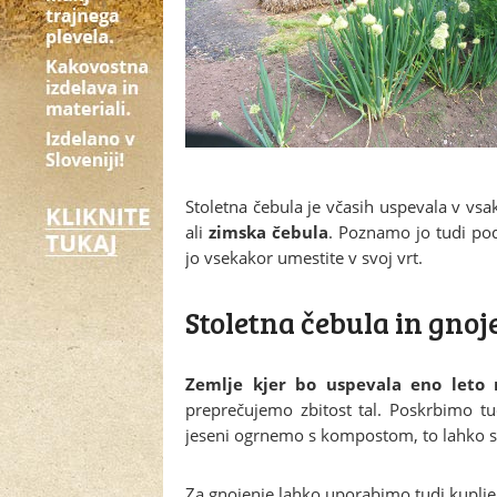
Stoletna čebula je včasih uspevala v vsa
ali
zimska čebula
. Poznamo jo tudi 
jo vsekakor umestite v svoj vrt.
Stoletna čebula in gnoj
Zemlje kjer bo uspevala eno leto
preprečujemo zbitost tal. Poskrbimo tudi
jeseni ogrnemo s kompostom, to lahko st
Za gnojenje lahko uporabimo tudi kuplje