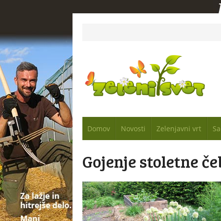
Domov
Novosti
Zelenjavni vrt
Sa
Gojenje stoletne če