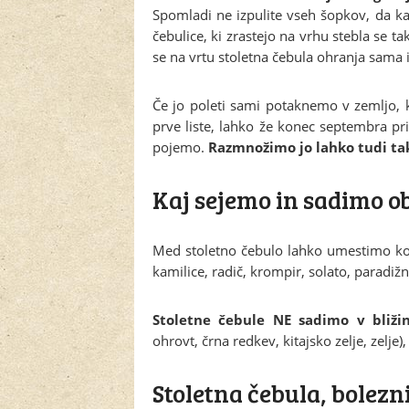
Spomladi ne izpulite vseh šopkov, da 
čebulice, ki zrastejo na vrhu stebla se ta
se na vrtu stoletna čebula ohranja sama
Če jo poleti sami potaknemo v zemljo, k
prve liste, lahko že konec septembra pr
pojemo.
Razmnožimo jo lahko tudi tak
Kaj sejemo in sadimo ob
Med stoletno čebulo lahko umestimo koren
kamilice, radič, krompir, solato, paradiž
Stoletne čebule NE sadimo v bližino
ohrovt, črna redkev, kitajsko zelje, zelje)
Stoletna čebula, bolezni