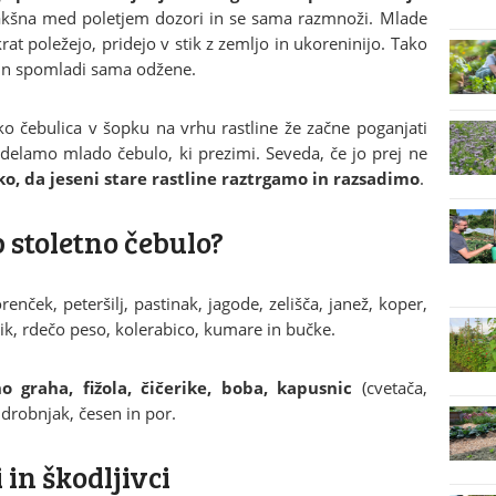
kakšna med poletjem dozori in se sama razmnoži. Mlade
krat poležejo, pridejo v stik z zemljo in ukoreninijo. Tako
 in spomladi sama odžene.
o čebulica v šopku na vrhu rastline že začne poganjati
idelamo mlado čebulo, ki prezimi. Seveda, če jo prej ne
o, da jeseni stare rastline raztrgamo in razsadimo
.
 stoletno čebulo?
ček, peteršilj, pastinak, jagode, zelišča, janež, koper,
nik, rdečo peso, kolerabico, kumare in bučke.
 graha, fižola, čičerike, boba, kapusnic
(cvetača,
, drobnjak, česen in por.
 in škodljivci