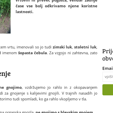
vrtovih ni preveč pogosta, vendar zadnje
čase vse bolj odkrivamo njene koristne
lastnosti.
kem vrtu, imenovali so jo tudi
zimski luk
,
stoletni luk
,
pod imenom
šopasta čebula
. Za vzgojo ni zahtevna, zato
enje
 ne gnojimo
, vzdržujemo jo rahlo in z okopavanjem
 za gnojenje s kalijevimi gnojili. V trajnih nasadih jo
orimo tudi spomladi, ko ga rahlo vkopljemo v tla.
na organska gnojila,
ne gnojimo s hlevskim gnojem
.