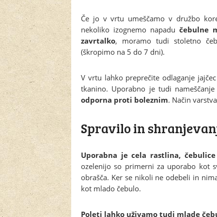
Če jo v vrtu umeščamo v družbo korenč
nekoliko izognemo napadu
čebulne 
zavrtalko
, moramo tudi stoletno čebu
(škropimo na 5 do 7 dni).
V vrtu lahko preprečite odlaganje jajče
tkanino. Uporabno je tudi nameščanje 
odporna proti boleznim
. Način varstva
Spravilo in shranjevanj
Uporabna je cela rastlina, čebulic
ozelenijo so primerni za uporabo kot s
obrašča. Ker se nikoli ne odebeli in nim
kot mlado čebulo.
Poleti lahko uživamo tudi mlade čebu