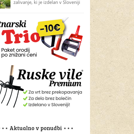
zalivanje, ki je izdelan v Sloveniji
⋆⋆⋆ Aktualno v ponudbi ⋆⋆⋆