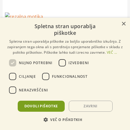
×
Spletna stran uporablja
piškotke
Spletna stran uporablja piškotke za boljšo uporabniško izkušnjo. Z
zapiranjem tega okna ali s potrditvijo sprejemate piškotke v skladu z
politiko piškotkov. Piškotke lahko tudi izrecno zavrnete.
VEČ ...
NUJNO POTREBNI
IZVEDBENI
⋆⋆⋆ Aktualno v ponudbi ⋆⋆⋆
CILJANJE
FUNKCIONALNOST
NERAZVRŠČENI
DOVOLI PIŠKOTKE
ZAVRNI
VEČ O PIŠKOTKIH