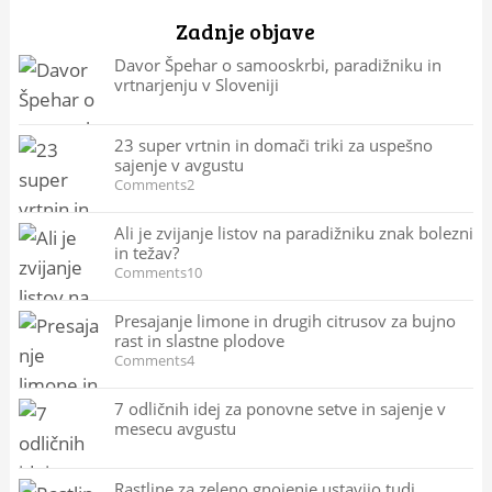
Zadnje objave
Davor Špehar o samooskrbi, paradižniku in
vrtnarjenju v Sloveniji
23 super vrtnin in domači triki za uspešno
sajenje v avgustu
Comments2
Ali je zvijanje listov na paradižniku znak bolezni
in težav?
Comments10
Presajanje limone in drugih citrusov za bujno
rast in slastne plodove
Comments4
7 odličnih idej za ponovne setve in sajenje v
mesecu avgustu
Rastline za zeleno gnojenje ustavijo tudi