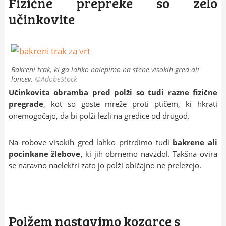
Fizične prepreke so zelo
učinkovite
Bakreni trak, ki ga lahko nalepimo na stene visokih gred ali
loncev.
©AdobeStock
Učinkovita obramba pred polži so tudi razne fizične
pregrade
, kot so goste mreže proti ptičem, ki hkrati
onemogočajo, da bi polži lezli na gredice od drugod.
Na robove visokih gred lahko pritrdimo tudi
bakrene ali
pocinkane žlebove
, ki jih obrnemo navzdol. Takšna ovira
se naravno naelektri zato jo polži običajno ne prelezejo.
Polžem nastavimo kozarce s