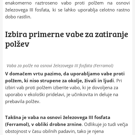
enakomerno raztroseno vabo proti polžem na osnovi
železovega III fosfata, ki se lahko uporablja celotno rastno
dobo rastlin.
Izbira primerne vabe za zatiranje
polžev
Vaba za polže na osnovi železovega III fosfata (Ferramol)
V domačem vrtu pazimo, da uporabljamo vabe proti
polžem, ki niso strupene za okolje, živali in ljudi
. Pri
izbiri vab proti polžem izberite vabo, ki je dovoljena za
uporabo v ekološki pridelavi, je učinkovita in deluje na
prebavila polžev.
Takšna je vaba na osnovi železovega III fosfata
(Ferramol), v obliki drobne zrnine
. Odlikuje jo tudi večja
obstojnost v času obilnih padavin, tako je njena