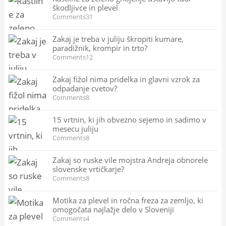
škodljivce in plevel
Comments31
Zakaj je treba v juliju škropiti kumare,
paradižnik, krompir in trto?
Comments12
Zakaj fižol nima pridelka in glavni vzrok za
odpadanje cvetov?
Comments8
15 vrtnin, ki jih obvezno sejemo in sadimo v
mesecu juliju
Comments8
Zakaj so ruske vile mojstra Andreja obnorele
slovenske vrtičkarje?
Comments8
Motika za plevel in ročna freza za zemljo, ki
omogočata najlažje delo v Sloveniji
Comments4