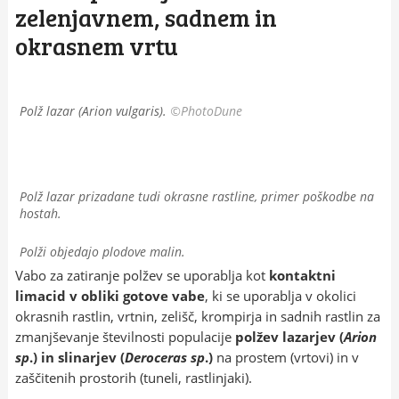
zelenjavnem, sadnem in
okrasnem vrtu
Polž lazar (Arion vulgaris).
©PhotoDune
Polž lazar prizadane tudi okrasne rastline, primer poškodbe na
hostah.
Polži objedajo plodove malin.
Vabo za zatiranje polžev se uporablja kot
kontaktni
limacid v obliki gotove vabe
, ki se uporablja v okolici
okrasnih rastlin, vrtnin, zelišč, krompirja in sadnih rastlin za
zmanjševanje številnosti populacije
polžev lazarjev (
Arion
sp
.) in slinarjev (
Deroceras sp
.)
na prostem (vrtovi) in v
zaščitenih prostorih (tuneli, rastlinjaki).