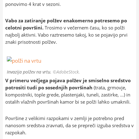
ponovimo 4 krat v sezoni.
Vabo za zatiranje polžev enakomerno potresemo po
celotni površini.
Trosimo v večernem času, ko so polži
najbolj aktivni. Vabo raztresemo takoj, ko se pojavijo prvi
znaki prisotnosti polžev.
Invazija polžev na vrtu.
©AdobeStock.
V primeru večjega pojava polžev je smiselno sredstvo
potrositi tudi po sosednjih površinah
(trata, grmovje,
kompostniki, tople grede, plastenjaki, tuneli, zastirke, …) in
ostalih vlažnih površinah kamor bi se polži lahko umaknili.
Površine z velikimi razpokami v zemlji je potrebno pred
nanosom sredstva zravnati, da se prepreči izguba sredstva v
razpokah.