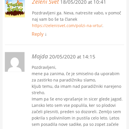
Zeleni Svet
18/05/2020 at 10:41
Pozdravljeni ga. Neva, natresite vabo, v pomoč
naj vam bo še ta članek
https://zelenisvet.com/polzi-na-vrtu/
.
Reply
↓
Majda
20/05/2020 at 14:15
Pozdravljeni,
mene pa zanima, če je smiselno da uporabim
za zastirko na paradižniku slamo,
kljub temu, da imam nad paradižniki narejeno
streho.
Imam pa še eno vprašanje in sicer glede jagod.
Lansko leto sem vse populila, ker so plodovi
začeli plesniti, preden so dozoreli. Zemljo sem
pokrila s polivinilom in pustila celo leto. Letos
sem posadila nove sadike, pa so zopet začele