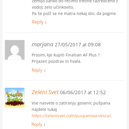
zemljo (lahko do recimo tretine razredčeno z
vodo), zelo učinkovito.
Pa še polž se ne matra nekaj dni, da pogine.
Reply
↓
marjana
27/05/2017 at 09:08
Prosim, kje kupiti Finalsan AF Plus ?
Prijazen pozdrav in hvala.
Reply
↓
Zeleni Svet
06/06/2017 at 12:52
Vse nasvete o zatiranju gosenic pušpana
najdete tukaj
https://zelenisvet.com/puspanova-vesca/
.
Reply
↓