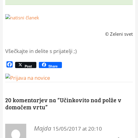
© Zeleni svet
Všečkajte in delite s prijatelji ;)
Facebook
Post
Share
20 komentarjev na “
Učinkovito nad polže v
domačem vrtu
”
Majda
15/05/2017 at 20:10