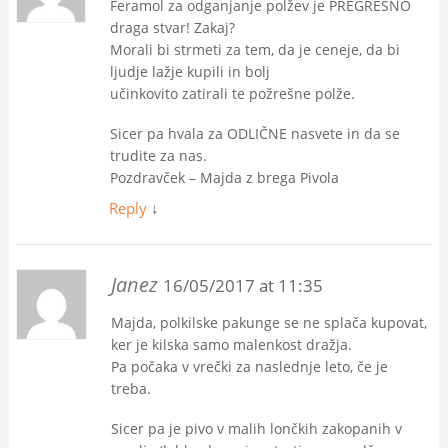
Feramol za odganjanje polžev je PREGREŠNO
draga stvar! Zakaj?
Morali bi strmeti za tem, da je ceneje, da bi
ljudje lažje kupili in bolj
učinkovito zatirali te požrešne polže.
Sicer pa hvala za ODLIČNE nasvete in da se
trudite za nas.
Pozdravček – Majda z brega Pivola
Reply
↓
Janez
16/05/2017 at 11:35
Majda, polkilske pakunge se ne splača kupovat,
ker je kilska samo malenkost dražja.
Pa počaka v vrečki za naslednje leto, če je
treba.
Sicer pa je pivo v malih lončkih zakopanih v