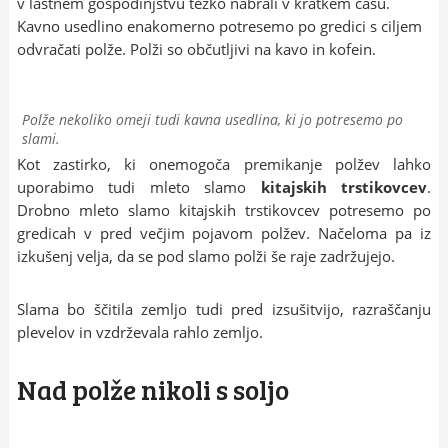
v lastnem gospodinjstvu težko nabrali v kratkem času.
Kavno usedlino enakomerno potresemo po gredici s ciljem
odvračati polže. Polži so občutljivi na kavo in kofein.
Polže nekoliko omeji tudi kavna usedlina, ki jo potresemo po
slami.
Kot zastirko, ki onemogoča premikanje polžev lahko
uporabimo tudi mleto slamo
kitajskih trstikovcev
.
Drobno mleto slamo kitajskih trstikovcev potresemo po
gredicah v pred večjim pojavom polžev. Načeloma pa iz
izkušenj velja, da se pod slamo polži še raje zadržujejo.
Slama bo ščitila zemljo tudi pred izsušitvijo, razraščanju
plevelov in vzdrževala rahlo zemljo.
Nad polže nikoli s soljo