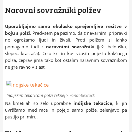
Naravni sovražniki polžev
Uporabljajmo samo ekološko sprejemljive rešitve v
boju s polži
. Predvsem pa pazimo, da z nevarnimi pripravki
ne ogrožamo ljudi in živali. Proti polžem si lahko
pomagamo tudi z
naravnimi sovražniki
(jež, belouška,
slepec, krastača). Celo krt in kos včasih pojesta kakšnega
polža, čeprav jima tako kot ostalim naravnim sovražnikom
ne gre ravno v slast.
Indijskim tekačicam polži teknejo.
©AdobeStock
Na kmetijah so zelo uporabne
indijske tekačice
, ki jih
uvrščamo med race in pojejo samo polže, zelenjavo pa
pustijo pri miru.