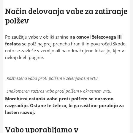
Način delovanja vabe za zatiranje
polžev
Po zaužitju vabe v obliki zrnine
na osnovi železovega III
fosfata
se polž najprej preneha hraniti in povzročati škodo,
nato se zavleče v zemljo ali na odmaknjeno lokacijo, kjer v
nekaj dneh pogine.
Raztresena vaba proti polžem v zelenjavnem vrtu.
Enakomeren raztros vabe proti polžem v okrasnem vrtu.
Morebitni ostanki vabe proti polžem se naravno
razgradijo. Ostane le železo, ki ga rastline porabijo za
lasten razvoj.
Vabo uporabljamo v