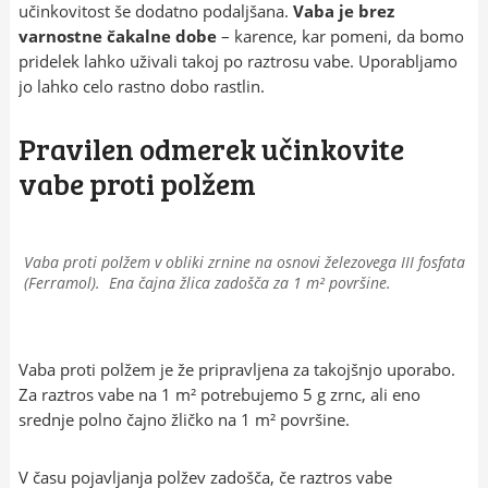
učinkovitost še dodatno podaljšana.
Vaba je brez
varnostne čakalne dobe
– karence, kar pomeni, da bomo
pridelek lahko uživali takoj po raztrosu vabe. Uporabljamo
jo lahko celo rastno dobo rastlin.
Pravilen odmerek učinkovite
vabe proti polžem
Vaba proti polžem v obliki zrnine na osnovi železovega III fosfata
(Ferramol). Ena čajna žlica zadošča za 1 m² površine.
Vaba proti polžem je že pripravljena za takojšnjo uporabo.
Za raztros vabe na 1 m² potrebujemo 5 g zrnc, ali eno
srednje polno čajno žličko na 1 m² površine.
V času pojavljanja polžev zadošča, če raztros vabe