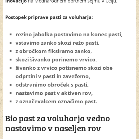
inovacijo
na Mednarodnem obrtnem sejmu v Celju.
Postopek priprave pasti za voluharja:
rezino jabolka postavimo na konec pasti
,
vstavimo zanko skozi režo pasti
,
z obročkom fiksiramo zanko
,
skozi šivanko porinemo vrvico
,
šivanko z vrvico potisnemo skozi obe
odprtini v pasti in zavežemo,
odstranimo obroček s pasti,
nastavimo past v aktiven rov,
z označevalcem označimo past.
Bio past za voluharja vedno
nastavimo v naseljen rov