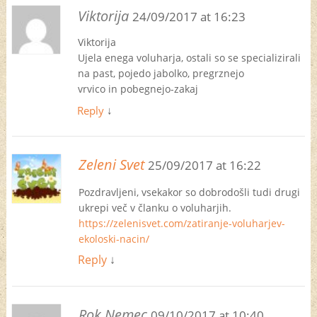
Viktorija
24/09/2017 at 16:23
Viktorija
Ujela enega voluharja, ostali so se specializirali
na past, pojedo jabolko, pregrznejo
vrvico in pobegnejo-zakaj
Reply
↓
Zeleni Svet
25/09/2017 at 16:22
Pozdravljeni, vsekakor so dobrodošli tudi drugi
ukrepi več v članku o voluharjih.
https://zelenisvet.com/zatiranje-voluharjev-
ekoloski-nacin/
Reply
↓
Rok Nemec
09/10/2017 at 10:40