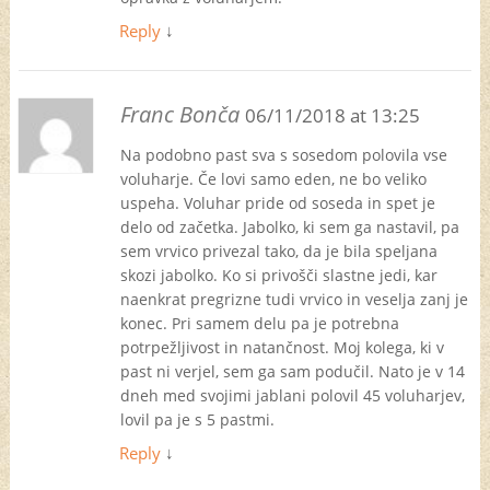
Reply
↓
Franc Bonča
06/11/2018 at 13:25
Na podobno past sva s sosedom polovila vse
voluharje. Če lovi samo eden, ne bo veliko
uspeha. Voluhar pride od soseda in spet je
delo od začetka. Jabolko, ki sem ga nastavil, pa
sem vrvico privezal tako, da je bila speljana
skozi jabolko. Ko si privošči slastne jedi, kar
naenkrat pregrizne tudi vrvico in veselja zanj je
konec. Pri samem delu pa je potrebna
potrpežljivost in natančnost. Moj kolega, ki v
past ni verjel, sem ga sam podučil. Nato je v 14
dneh med svojimi jablani polovil 45 voluharjev,
lovil pa je s 5 pastmi.
Reply
↓