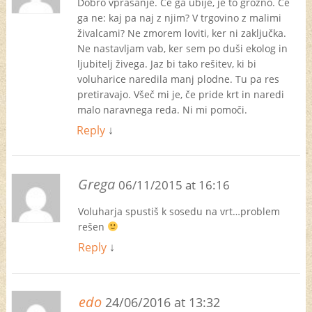
Dobro vprašanje. Če ga ubije, je to grozno. Če
ga ne: kaj pa naj z njim? V trgovino z malimi
živalcami? Ne zmorem loviti, ker ni zaključka.
Ne nastavljam vab, ker sem po duši ekolog in
ljubitelj živega. Jaz bi tako rešitev, ki bi
voluharice naredila manj plodne. Tu pa res
pretiravajo. Všeč mi je, če pride krt in naredi
malo naravnega reda. Ni mi pomoči.
Reply
↓
Grega
06/11/2015 at 16:16
Voluharja spustiš k sosedu na vrt…problem
rešen
Reply
↓
edo
24/06/2016 at 13:32