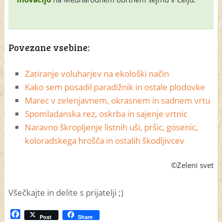
Povezane vsebine:
Zatiranje voluharjev na ekološki način
Kako sem posadil paradižnik in ostale plodovke
Marec v zelenjavnem, okrasnem in sadnem vrtu
Spomladanska rez, oskrba in sajenje vrtnic
Naravno škropljenje listnih uši, pršic, gosenic,
koloradskega hrošča in ostalih škodljivcev
©Zeleni svet
Všečkajte in delite s prijatelji ;)
Facebook
Post
Share