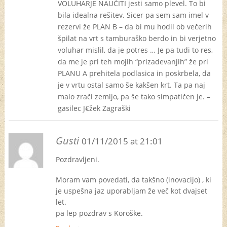
VOLUHARJE NAUČITI jesti samo plevel. To bi
bila idealna rešitev. Sicer pa sem sam imel v
rezervi že PLAN B – da bi mu hodil ob večerih
špilat na vrt s tamburaško berdo in bi verjetno
voluhar mislil, da je potres … Je pa tudi to res,
da me je pri teh mojih “prizadevanjih” že pri
PLANU A prehitela podlasica in poskrbela, da
je v vrtu ostal samo še kakšen krt. Ta pa naj
malo zrači zemljo, pa še tako simpatičen je. –
gasilec J€žek Zagraški
Gusti
01/11/2015 at 21:01
Pozdravljeni.
Moram vam povedati, da takšno (inovacijo) , ki
je uspešna jaz uporabljam že več kot dvajset
let.
pa lep pozdrav s Koroške.