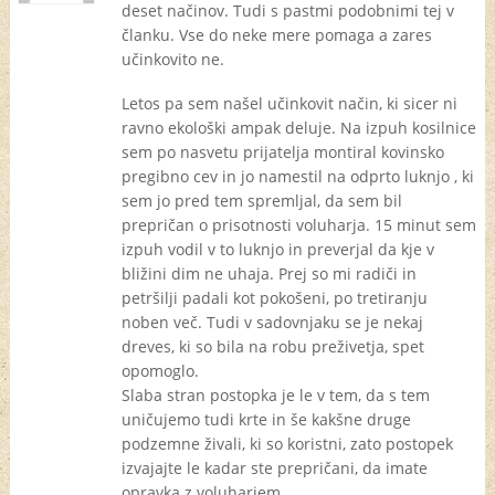
deset načinov. Tudi s pastmi podobnimi tej v
članku. Vse do neke mere pomaga a zares
učinkovito ne.
Letos pa sem našel učinkovit način, ki sicer ni
ravno ekološki ampak deluje. Na izpuh kosilnice
sem po nasvetu prijatelja montiral kovinsko
pregibno cev in jo namestil na odprto luknjo , ki
sem jo pred tem spremljal, da sem bil
prepričan o prisotnosti voluharja. 15 minut sem
izpuh vodil v to luknjo in preverjal da kje v
bližini dim ne uhaja. Prej so mi radiči in
petršilji padali kot pokošeni, po tretiranju
noben več. Tudi v sadovnjaku se je nekaj
dreves, ki so bila na robu preživetja, spet
opomoglo.
Slaba stran postopka je le v tem, da s tem
uničujemo tudi krte in še kakšne druge
podzemne živali, ki so koristni, zato postopek
izvajajte le kadar ste prepričani, da imate
opravka z voluharjem.