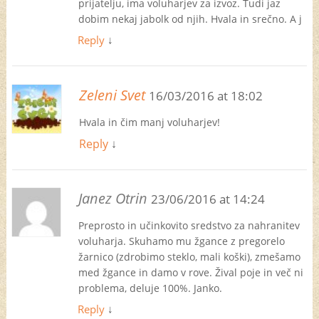
prijatelju, ima voluharjev za izvoz. Tudi jaz
dobim nekaj jabolk od njih. Hvala in srečno. A j
Reply
↓
Zeleni Svet
16/03/2016 at 18:02
Hvala in čim manj voluharjev!
Reply
↓
Janez Otrin
23/06/2016 at 14:24
Preprosto in učinkovito sredstvo za nahranitev
voluharja. Skuhamo mu žgance z pregorelo
žarnico (zdrobimo steklo, mali koški), zmešamo
med žgance in damo v rove. Žival poje in več ni
problema, deluje 100%. Janko.
Reply
↓