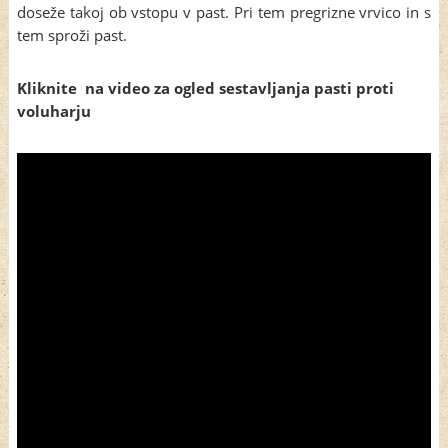
doseže takoj ob vstopu v past. Pri tem pregrizne vrvico in s
tem sproži past.
Kliknite na video za ogled sestavljanja pasti proti
voluharju