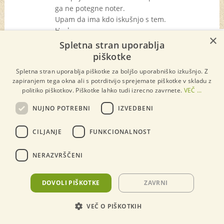
ga ne potegne noter.
Upam da ima kdo iskušnjo s tem.
Hvala
×
×
Jože
Spletna stran uporablja
piškotke
Reply
↓
Spletna stran uporablja piškotke za boljšo uporabniško izkušnjo. Z
zapiranjem tega okna ali s potrditvijo sprejemate piškotke v skladu z
politiko piškotkov. Piškotke lahko tudi izrecno zavrnete.
VEČ ...
Zeleni Svet
29/05/2020 at 10:27
NUJNO POTREBNI
IZVEDBENI
Pozdravljeni g. Jože, težko ugotovimo, najbolje
je da spremljate situacijo na vrtu. Če so
CILJANJE
FUNKCIONALNOST
značilne luknje je obisk voluharja zelo verjeten.
Reply
↓
NERAZVRŠČENI
DOVOLI PIŠKOTKE
ZAVRNI
Julijana Peršič
18/09/2024 at 08:33
VEČ O PIŠKOTKIH
Voluharja smo pregnali z vodo. Napeljali smo
cev v rov in ga namakali.