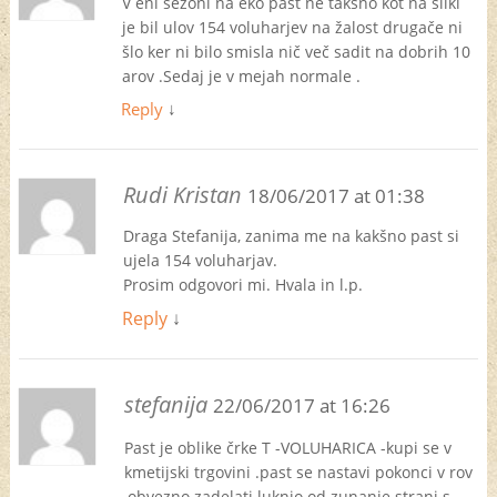
V eni sezoni na eko past ne takšno kot na sliki
je bil ulov 154 voluharjev na žalost drugače ni
šlo ker ni bilo smisla nič več sadit na dobrih 10
arov .Sedaj je v mejah normale .
Reply
↓
Rudi Kristan
18/06/2017 at 01:38
Draga Stefanija, zanima me na kakšno past si
ujela 154 voluharjav.
Prosim odgovori mi. Hvala in l.p.
Reply
↓
stefanija
22/06/2017 at 16:26
Past je oblike črke T -VOLUHARICA -kupi se v
kmetijski trgovini .past se nastavi pokonci v rov
,obvezno zadelati luknjo od zunanje strani s