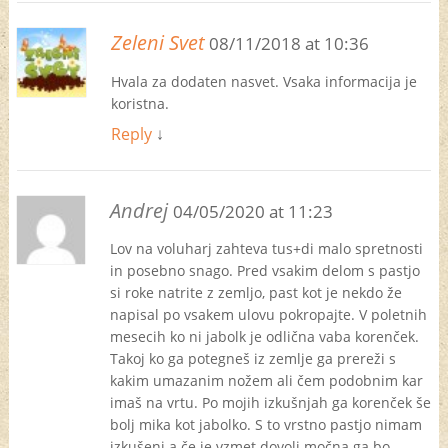
Zeleni Svet
08/11/2018 at 10:36
Hvala za dodaten nasvet. Vsaka informacija je
koristna.
Reply
↓
Andrej
04/05/2020 at 11:23
Lov na voluharj zahteva tus+di malo spretnosti
in posebno snago. Pred vsakim delom s pastjo
si roke natrite z zemljo, past kot je nekdo že
napisal po vsakem ulovu pokropajte. V poletnih
mesecih ko ni jabolk je odlična vaba korenček.
Takoj ko ga potegneš iz zemlje ga prereži s
kakim umazanim nožem ali čem podobnim kar
imaš na vrtu. Po mojih izkušnjah ga korenček še
bolj mika kot jabolko. S to vrstno pastjo nimam
izkušenj a če je vzmet dovolj močna ga bo