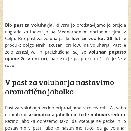
Bio past za voluharja
, ki vam jo predstavljamo je prejela
nagrado za inovacijo na Mednarodnem obrtnem sejmu v
Celju. Bio past za voluharja, ki
lovi že več kot 20 let
je
produkt dolgoletnih izkušenj pri lovu na voluharja. Past je
zelo zanesljiva in preizkušena, saj se
voluhar pogosto
ujame že v eni uri
, najkasneje pa preko noči, če je še v
rovu.
V past za voluharja nastavimo
aromatično jabolko
Past za voluharja vedno pripravljamo v rokavicah. Za vabo
uporabimo
aromatična jabolka in to le njihovo sredino
.
Rezino jabolka odrežemo tako, da vsebuje še pečke in jo
postavimo v past. Jabolko nastavimo tako, da ga voluhar