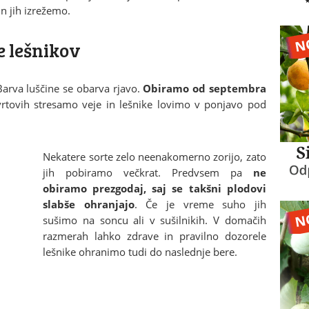
n jih izrežemo.
e lešnikov
 Barva luščine se obarva rjavo.
Obiramo od septembra
 vrtovih stresamo veje in lešnike lovimo v ponjavo pod
Nekatere sorte zelo neenakomerno zorijo, zato
jih pobiramo večkrat. Predvsem pa
ne
obiramo prezgodaj, saj se takšni plodovi
slabše ohranjajo
. Če je vreme suho jih
sušimo na soncu ali v sušilnikih. V domačih
razmerah lahko zdrave in pravilno dozorele
lešnike ohranimo tudi do naslednje bere.