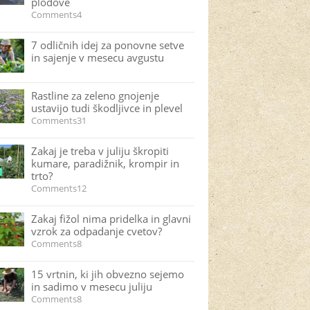
plodove
Comments4
7 odličnih idej za ponovne setve
in sajenje v mesecu avgustu
Rastline za zeleno gnojenje
ustavijo tudi škodljivce in plevel
Comments31
Zakaj je treba v juliju škropiti
kumare, paradižnik, krompir in
trto?
Comments12
Zakaj fižol nima pridelka in glavni
vzrok za odpadanje cvetov?
Comments8
15 vrtnin, ki jih obvezno sejemo
in sadimo v mesecu juliju
Comments8