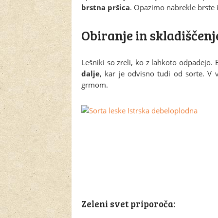
brstna pršica
. Opazimo nabrekle brste i
Obiranje in skladiščenj
Lešniki so zreli, ko z lahkoto odpadejo.
dalje
, kar je odvisno tudi od sorte. V
grmom.
Zeleni svet priporoča: