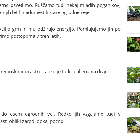
merno osvetlimo. Puščamo tudi nekaj mladih poganjkov,
ednjih letih nadomestili stare ogrodne veje.
evelijo grm in mu odžirajo energijo. Pomlajujemo jih po
vimo postopoma v treh letih.
eninskimi izrastki. Lahko je tudi cepljena na divjo
 do osem ogrodnih vej. Redko jih vzgajamo tudi v
asti obliki zarodi dokaj pozno.