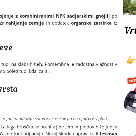
jenje z kombiniranimi NPK sadjarskimi gnojili
po
 za
rahljanje zemlje
in dodatek
organske zastirke
iz
teve
 tudi na slabših tleh. Pomembna je zadostna vlažnost v
 poleti tudi kdaj zaliti.
vrsta
 in junija odložijo samice hroščkov po eno jajčece v plod.
inka tega hroščka se hrani z jedrcem. V plodovih že junija
dčasno tudi odpadajo. Nekaj škode napravi tudi
leskova