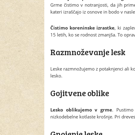
Grme čistimo v notranjosti, da jih pri
kateri izraščajo iz osnove in bodo v nasl
Čistimo koreninske izrastke
, ki zapl
15 letih, ko se rodnost zmanjša. To opra
Razmnoževanje lesk
Leske razmnožujemo z potaknjenci ali kor
lesko.
Gojitvene oblike
Lesko oblikujemo v grme
. Pustimo
nizkodebelne kotlaste krošnje. Pri dreves
Gnojenje leske