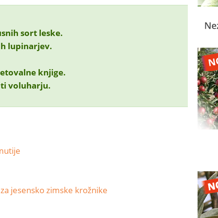
snih sort leske.
ih lupinarjev.
etovalne knjige.
ti voluharju.
mutije
za jesensko zimske krožnike