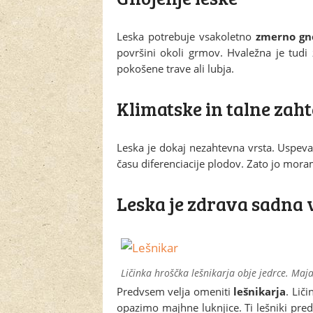
Leska potrebuje vsakoletno
zmerno gno
površini okoli grmov. Hvaležna je tudi
pokošene trave ali lubja.
Klimatske in talne zah
Leska je dokaj nezahtevna vrsta. Uspeva
času diferenciacije plodov. Zato jo moramo
Leska je zdrava sadna 
Ličinka hroščka lešnikarja obje jedrce. Maja
Predvsem velja omeniti
lešnikarja
. Lič
opazimo majhne luknjice. Ti lešniki pre