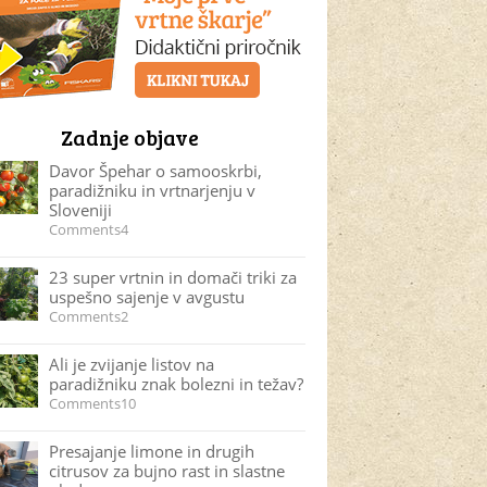
Zadnje objave
Davor Špehar o samooskrbi,
paradižniku in vrtnarjenju v
Sloveniji
Comments4
23 super vrtnin in domači triki za
uspešno sajenje v avgustu
Comments2
Ali je zvijanje listov na
paradižniku znak bolezni in težav?
Comments10
Presajanje limone in drugih
citrusov za bujno rast in slastne