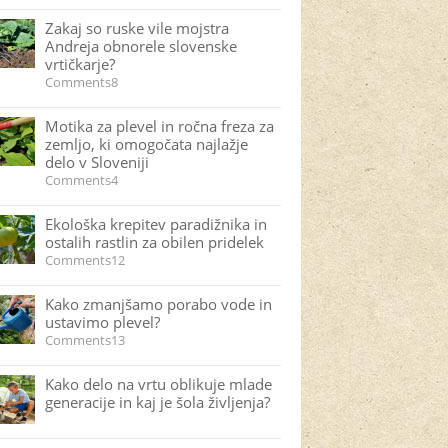
Zakaj so ruske vile mojstra
Andreja obnorele slovenske
vrtičkarje?
Comments8
Motika za plevel in ročna freza za
zemljo, ki omogočata najlažje
delo v Sloveniji
Comments4
Ekološka krepitev paradižnika in
ostalih rastlin za obilen pridelek
Comments12
Kako zmanjšamo porabo vode in
ustavimo plevel?
Comments13
Kako delo na vrtu oblikuje mlade
generacije in kaj je šola življenja?