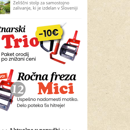
Zeliščni stolp za samostojno
zalivanje, ki je izdelan v Sloveniji
⋆⋆⋆ Aktualno v ponudbi ⋆⋆⋆