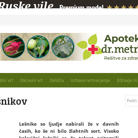
dni vrt
Okrasni vrt
Zelišča
Urbano vrtnarjenje
Zdravje i
ešnikov
Lešnike so ljudje nabirali že v davnih
časih, ko še ni bilo žlahtnih sort. Visoko