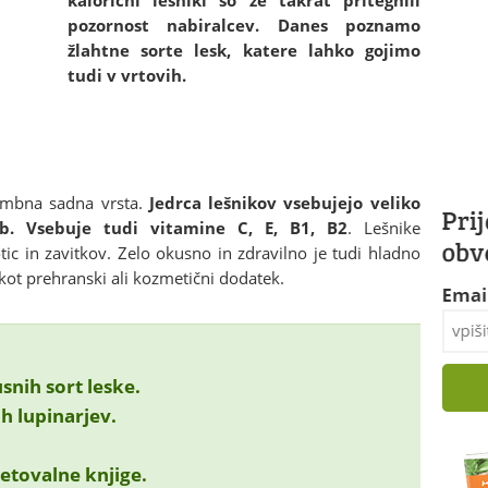
kalorični lešniki so že takrat pritegnili
pozornost nabiralcev. Danes poznamo
žlahtne sorte lesk, katere lahko gojimo
tudi v vrtovih.
embna sadna vrsta.
Jedrca lešnikov vsebujejo veliko
b. Vsebuje tudi vitamine C, E, B1, B2
. Lešnike
ic in zavitkov. Zelo okusno in zdravilno je tudi hladno
kot prehranski ali kozmetični dodatek.
snih sort leske.
ih lupinarjev.
etovalne knjige.