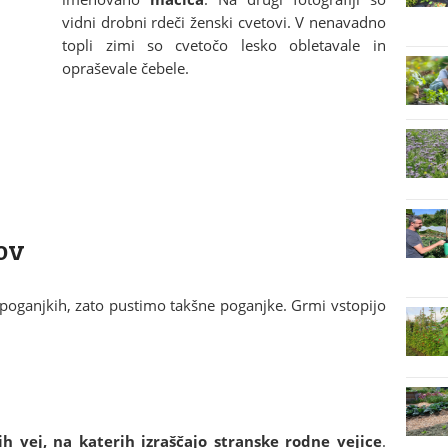
vidni drobni rdeči ženski cvetovi. V nenavadno
topli zimi so cvetočo lesko obletavale in
opraševale čebele.
ov
 poganjkih, zato pustimo takšne poganjke. Grmi vstopijo
 vej, na katerih izraščajo stranske rodne vejice
.