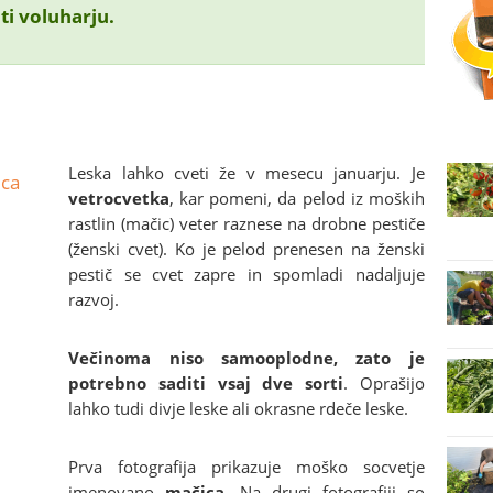
ti voluharju.
Leska lahko cveti že v mesecu januarju. Je
vetrocvetka
, kar pomeni, da pelod iz moških
rastlin (mačic) veter raznese na drobne pestiče
(ženski cvet). Ko je pelod prenesen na ženski
pestič se cvet zapre in spomladi nadaljuje
razvoj.
Večinoma niso samooplodne, zato je
potrebno saditi vsaj dve sorti
. Oprašijo
lahko tudi divje leske ali okrasne rdeče leske.
Prva fotografija prikazuje moško socvetje
imenovano
mačica
. Na drugi fotografiji so