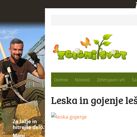
Domov
Novosti
Zelenjavni vrt
Sa
Leska in gojenje l