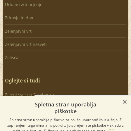
Urbano vrtnarjenje
Zdravje in dom
Zelenjavni vrt
Zelenjavni vrt nasveti
Zelišča
Oglejte si tudi
Zeleni svet na Facebooku
×
×
Spletna stran uporablja
Youtube kanal – naročite se
piškotke
Spletna stran uporablja piškotke za boljšo uporabniško izkušnjo. Z
Instagram objave
zapiranjem tega okna ali s potrditvijo sprejemate piškotke v skladu z
politiko piškotkov. Piškotke lahko tudi izrecno zavrnete.
VEČ ...