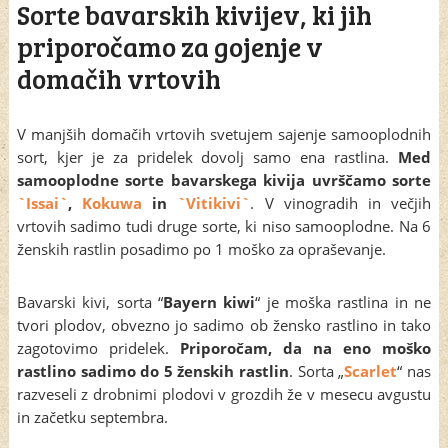
Sorte bavarskih kivijev, ki jih
priporočamo za gojenje v
domačih vrtovih
V manjših domačih vrtovih svetujem sajenje samooplodnih
sort, kjer je za pridelek dovolj samo ena rastlina.
Med
samooplodne sorte bavarskega kivija uvrščamo sorte
`Issai`
,
Kokuwa
in
`Vitikivi`
. V vinogradih in večjih
vrtovih sadimo tudi druge sorte, ki niso samooplodne. Na 6
ženskih rastlin posadimo po 1 moško za opraševanje.
Bavarski kivi, sorta “
Bayern kiwi
“ je moška rastlina in ne
tvori plodov, obvezno jo sadimo ob žensko rastlino in tako
zagotovimo pridelek.
Priporočam, da na eno moško
rastlino sadimo do 5 ženskih rastlin
. Sorta „
Scarlet
“ nas
razveseli z drobnimi plodovi v grozdih že v mesecu avgustu
in začetku septembra.