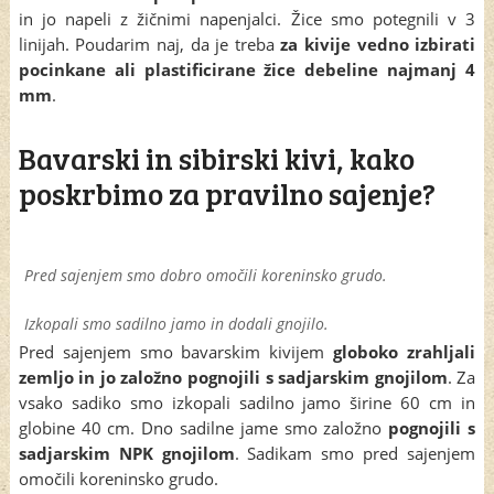
in jo napeli z žičnimi napenjalci. Žice smo potegnili v 3
linijah. Poudarim naj, da je treba
za kivije vedno izbirati
pocinkane ali plastificirane žice debeline najmanj 4
mm
.
Bavarski in sibirski kivi, kako
poskrbimo za pravilno sajenje?
Pred sajenjem smo dobro omočili koreninsko grudo.
Izkopali smo sadilno jamo in dodali gnojilo.
Pred sajenjem smo bavarskim kivijem
globoko zrahljali
zemljo in jo založno pognojili s sadjarskim gnojilom
. Za
vsako sadiko smo izkopali sadilno jamo širine 60 cm in
globine 40 cm. Dno sadilne jame smo založno
pognojili s
sadjarskim NPK gnojilom
. Sadikam smo pred sajenjem
omočili koreninsko grudo.