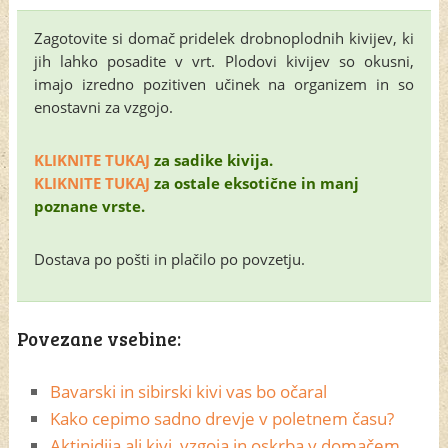
Zagotovite si domač pridelek drobnoplodnih kivijev, ki
jih lahko posadite v vrt. Plodovi kivijev so okusni,
imajo izredno pozitiven učinek na organizem in so
enostavni za vzgojo.
KLIKNITE TUKAJ
za sadike kivija.
KLIKNITE TUKAJ
za ostale eksotične in manj
poznane vrste.
Dostava po pošti in plačilo po povzetju.
Povezane vsebine:
Bavarski in sibirski kivi vas bo očaral
Kako cepimo sadno drevje v poletnem času?
Aktinidija ali kivi, vzgoja in oskrba v domačem