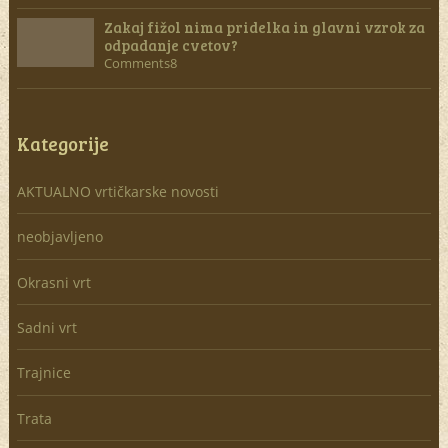
Zakaj fižol nima pridelka in glavni vzrok za
odpadanje cvetov?
Comments8
Kategorije
AKTUALNO vrtičkarske novosti
neobjavljeno
Okrasni vrt
Sadni vrt
Trajnice
Trata