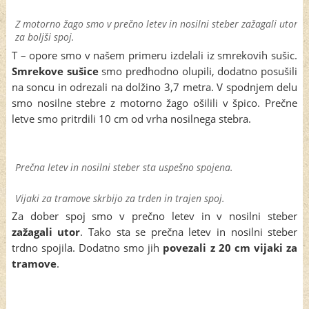
Z motorno žago smo v prečno letev in nosilni steber zažagali utor
za boljši spoj.
T – opore smo v našem primeru izdelali iz smrekovih sušic.
Smrekove sušice
smo predhodno olupili, dodatno posušili
na soncu in odrezali na dolžino 3,7 metra. V spodnjem delu
smo nosilne stebre z motorno žago ošilili v špico. Prečne
letve smo pritrdili 10 cm od vrha nosilnega stebra.
Prečna letev in nosilni steber sta uspešno spojena.
Vijaki za tramove skrbijo za trden in trajen spoj.
Za dober spoj smo v prečno letev in v nosilni steber
zažagali utor
. Tako sta se prečna letev in nosilni steber
trdno spojila. Dodatno smo jih
povezali z 20 cm vijaki za
tramove
.