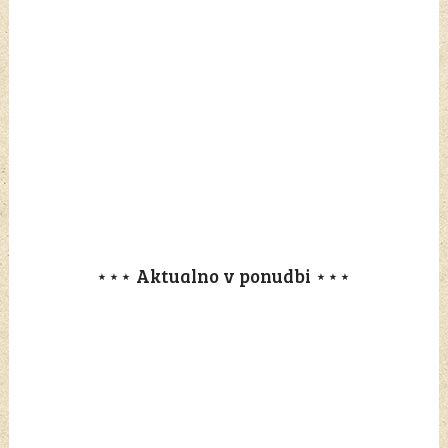
⋆⋆⋆ Aktualno v ponudbi ⋆⋆⋆