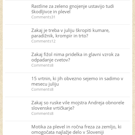
Rastline za zeleno gnojenje ustavijo tudi
škodljivce in plevel
Comments31
Zakaj je treba v juliju škropiti kumare,
paradižnik, krompir in trto?
Comments12
Zakaj fižol nima pridelka in glavni vzrok za
odpadanje cvetov?
Comments8
15 vrtnin, ki jih obvezno sejemo in sadimo v
mesecu juliju
Comments8
Zakaj so ruske vile mojstra Andreja obnorele
slovenske vrtičkarje?
Comments8
Motika za plevel in ročna freza za zemljo, ki
omogočata najlažje delo v Sloveniji