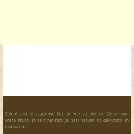
Zeleni svet je skupnost, ki ji je mar za okolico. Zeleni svet
vrača družbi in se z njo razvija, naši nasveti so kakovostni in
učinkoviti.