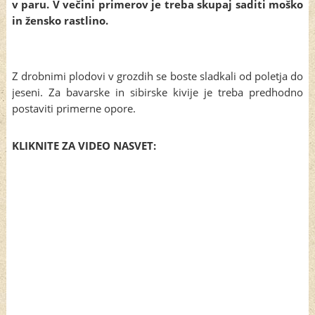
v paru. V večini primerov je treba skupaj saditi moško
in žensko rastlino.
Z drobnimi plodovi v grozdih se boste sladkali od poletja do
jeseni. Za bavarske in sibirske kivije je treba predhodno
postaviti primerne opore.
KLIKNITE ZA VIDEO NASVET: