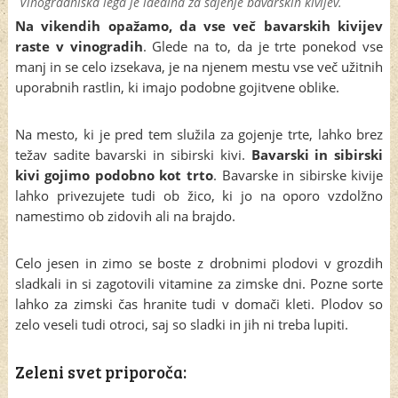
Vinogradniška lega je idealna za sajenje bavarskih kivijev.
Na vikendih opažamo, da vse več bavarskih kivijev
raste v vinogradih
. Glede na to, da je trte ponekod vse
manj in se celo izsekava, je na njenem mestu vse več užitnih
uporabnih rastlin, ki imajo podobne gojitvene oblike.
Na mesto, ki je pred tem služila za gojenje trte, lahko brez
težav sadite bavarski in sibirski kivi.
Bavarski in sibirski
kivi gojimo podobno kot trto
. Bavarske in sibirske kivije
lahko privezujete tudi ob žico, ki jo na oporo vzdolžno
namestimo ob zidovih ali na brajdo.
Celo jesen in zimo se boste z drobnimi plodovi v grozdih
sladkali in si zagotovili vitamine za zimske dni. Pozne sorte
lahko za zimski čas hranite tudi v domači kleti. Plodov so
zelo veseli tudi otroci, saj so sladki in jih ni treba lupiti.
Zeleni svet priporoča: