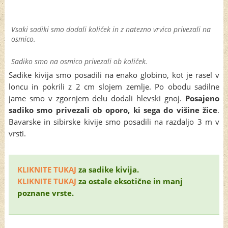
Vsaki sadiki smo dodali količek in z natezno vrvico privezali na
osmico.
Sadiko smo na osmico privezali ob količek.
Sadike kivija smo posadili na enako globino, kot je rasel v
loncu in pokrili z 2 cm slojem zemlje. Po obodu sadilne
jame smo v zgornjem delu dodali hlevski gnoj.
Posajeno
sadiko smo privezali ob oporo, ki sega do višine žice
.
Bavarske in sibirske kivije smo posadili na razdaljo 3 m v
vrsti.
KLIKNITE TUKAJ
za sadike kivija.
KLIKNITE TUKAJ
za ostale eksotične in manj
poznane vrste.