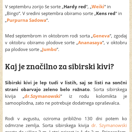
V septembru zorijo še sorte „
Hardy red
“, „
Weiki
“ in
„Bingo“. V sredini septembra obiramo sorte „
Kens red
“ in
„
Purpurna Sadowa
“.
Med septembrom in oktobrom rodi sorta „
Geneva
“, zgodaj
v oktobru obiramo plodove sorte „
Ananasaya
“, v oktobru
pa plodove sorte „
Jumbo
“.
Kaj je značilno za sibirski kivi?
Sibirski kivi je lep tudi v listih, saj se listi na sončni
strani obarvajo zeleno belo rožnato
. Sorta sibirskega
kivija „
dr.Szymanowski
“ iz rodu kolomikta je
samooplodna, zato ne potrebuje dodatnega opraševalca.
Rodi v avgustu, oziroma približno 130 dni potem ko
odmrzne zemlja. Sorta sibirskega kivija
dr. Szymanowski
zraste do višine 3 m. Letni prirast je 1 do 2 m. Priporočam,