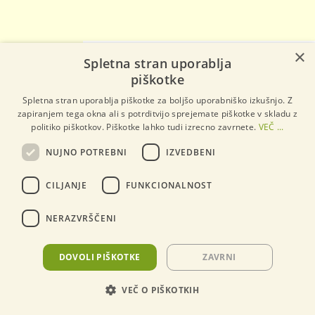
×
×
Spletna stran uporablja
piškotke
Spletna stran uporablja piškotke za boljšo uporabniško izkušnjo. Z
zapiranjem tega okna ali s potrditvijo sprejemate piškotke v skladu z
politiko piškotkov. Piškotke lahko tudi izrecno zavrnete.
VEČ ...
NUJNO POTREBNI
IZVEDBENI
CILJANJE
FUNKCIONALNOST
NERAZVRŠČENI
DOVOLI PIŠKOTKE
ZAVRNI
VEČ O PIŠKOTKIH