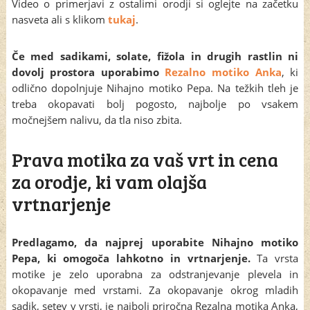
Video o primerjavi z ostalimi orodji si oglejte na začetku
nasveta ali s klikom
tukaj
.
Če med sadikami, solate, fižola in drugih rastlin ni
dovolj prostora uporabimo
Rezalno motiko Anka
, ki
odlično dopolnjuje Nihajno motiko Pepa. Na težkih tleh je
treba okopavati bolj pogosto, najbolje po vsakem
močnejšem nalivu, da tla niso zbita.
Prava motika za vaš vrt in cena
za orodje, ki vam olajša
vrtnarjenje
Predlagamo, da najprej uporabite Nihajno motiko
Pepa, ki omogoča lahkotno in vrtnarjenje.
Ta vrsta
motike je zelo uporabna za odstranjevanje plevela in
okopavanje med vrstami. Za okopavanje okrog mladih
sadik, setev v vrsti, je najbolj priročna Rezalna motika Anka,