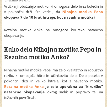
znebimo plevela.
Vrtičkarji obožujejo motiko, ki omogoča delo brez bolečin in
v pokončni drži. Ste vedeli, da
Nihajna motika Pepa
okopava 7 do 10 krat hitreje, kot navadna motika
?
Rezalna motika Anka pa omogoča kirurško natančno
okopavanje.
Kako dela Nihajna motika Pepa in
Rezalna motika Anka?
Nihajna motika motika Pepa ima zelo kvalitetno in robustno
rezilo, ki omogoča hitro in učinkovito delo. Delo poteka v
pokončni drži in veliko hitreje, kot z navadno motiko.
Rezalna motika Anka
je zelo uporabna za “kirurško”
natančno okopavanje
okrog sadik in pripravo tal na
težavnih površinah.