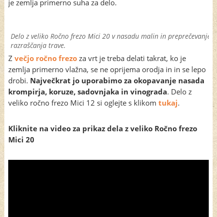
je zemlja primerno suha za delo.
Delo z veliko Ročno frezo Mici 20 v nasadu malin in preprečevanje
razraščanja trave.
Z
večjo ročno frezo
za vrt je treba delati takrat, ko je
zemlja primerno vlažna, se ne oprijema orodja in in se lepo
drobi.
Največkrat jo uporabimo za okopavanje nasada
krompirja, koruze, sadovnjaka in vinograda
. Delo z
veliko ročno frezo Mici 12 si oglejte s klikom
tukaj
.
Kliknite na video za prikaz dela z veliko Ročno frezo
Mici 20