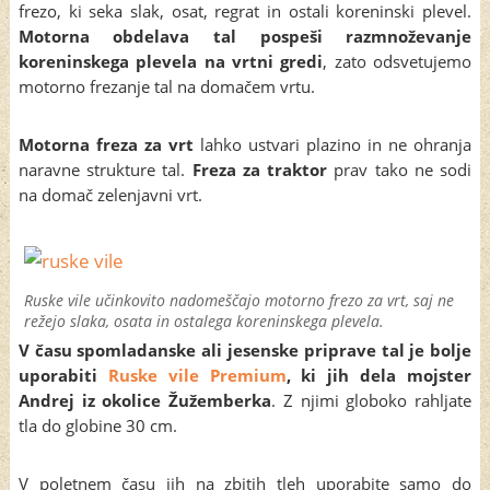
frezo, ki seka slak, osat, regrat in ostali koreninski plevel.
Motorna obdelava tal pospeši razmnoževanje
koreninskega plevela na vrtni gredi
, zato odsvetujemo
motorno frezanje tal na domačem vrtu.
Motorna freza za vrt
lahko ustvari plazino in ne ohranja
naravne strukture tal.
Freza za traktor
prav tako ne sodi
na domač zelenjavni vrt.
Ruske vile učinkovito nadomeščajo motorno frezo za vrt, saj ne
režejo slaka, osata in ostalega koreninskega plevela.
V času spomladanske ali jesenske priprave tal je bolje
uporabiti
Ruske vile Premium
, ki jih dela mojster
Andrej iz okolice Žužemberka
. Z njimi globoko rahljate
tla do globine 30 cm.
V poletnem času jih na zbitih tleh uporabite samo do