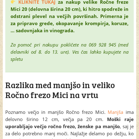
KLIKNITE TUKAJ
za nakup velike Ročne freze
Mici 20 (delovna širina 20 cm), ki hitro spodreže in
odstrani plevel na večjih površinah. Primerna je
za pripravo grede, okopavanje krompirja, koruze,
… sadovnjaka in vinograda.
Za pomoč pri nakupu pokličete na 069 928 945 (med
delavniki od 8. do 13. ure). Ves čas lahko kupujete na
spletu
Razlika med manjšo in veliko
Ročno frezo Mici na vrtu
Poznamo večjo in manjšo Ročno frezo Mici.
Manjša
ima
delovno širino 12 cm, večja pa 20 cm.
Moški raje
uporabljajo večjo ročno frezo, ženske pa manjšo
, saj je
za delo potrebno manj moči. Najlažje delamo po dežju, ko