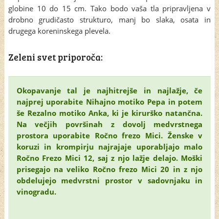
globine 10 do 15 cm. Tako bodo vaša tla pripravljena v
drobno grudičasto strukturo, manj bo slaka, osata in
drugega koreninskega plevela.
Zeleni svet priporoča:
Okopavanje tal je najhitrejše in najlažje, če
najprej uporabite Nihajno motiko Pepa in potem
še Rezalno motiko Anka, ki je kirurško natančna.
Na večjih površinah z dovolj medvrstnega
prostora uporabite Ročno frezo Mici. Ženske v
koruzi in krompirju najrajaje uporabljajo malo
Ročno Frezo Mici 12, saj z njo lažje delajo. Moški
prisegajo na veliko Ročno frezo Mici 20 in z njo
obdelujejo medvrstni prostor v sadovnjaku in
vinogradu.