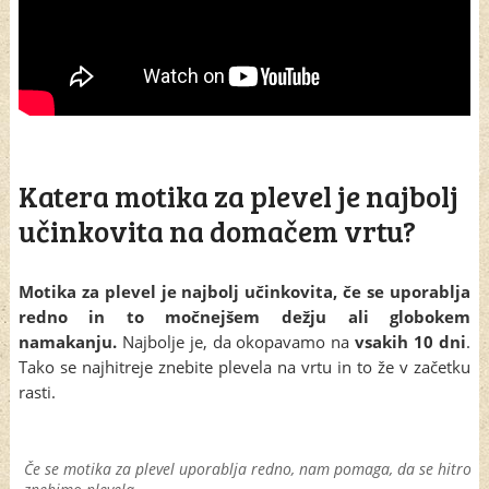
Katera motika za plevel je najbolj
učinkovita na domačem vrtu?
Motika za plevel je najbolj učinkovita, če se uporablja
redno in to močnejšem dežju ali globokem
namakanju.
Najbolje je, da okopavamo na
vsakih 10 dni
.
Tako se najhitreje znebite plevela na vrtu in to že v začetku
rasti.
Če se motika za plevel uporablja redno, nam pomaga, da se hitro