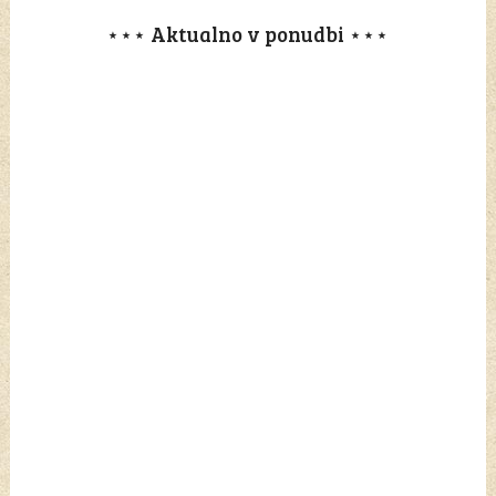
⋆⋆⋆ Aktualno v ponudbi ⋆⋆⋆