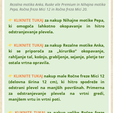
Rezalna motika Anka, Ruske vile Premium in Nihajna motika
Pepa, Ročna freza Mici 12 in Ročna freza Mici 20.
KLIKNITE TUKAJ
za nakup Nihajne motike Pepa,
ki omogoča lahkotno okopavanje in hitro
odstranjevanje plevela.
KLIKNITE TUKAJ
za nakup Rezalne motike Anka,
ki se priporoča za „kirurško“ okopavanje,
rahljanje tal, košnjo, grabljenje, sejanje, pletje ter
ostala vrtna opravila.
KLIKNITE TUKAJ
nakup male Ročne freze Mici 12
(delovna širina 12 cm), ki hitro spodreže in
odstrani plevel na manjših površinah. Primerna
za odstranjevanje plevela na vrtni gredi,
manjšem vrtu in vrtni poti.
KLIKNITE TUKAJ
za nakup velike Ročne freze