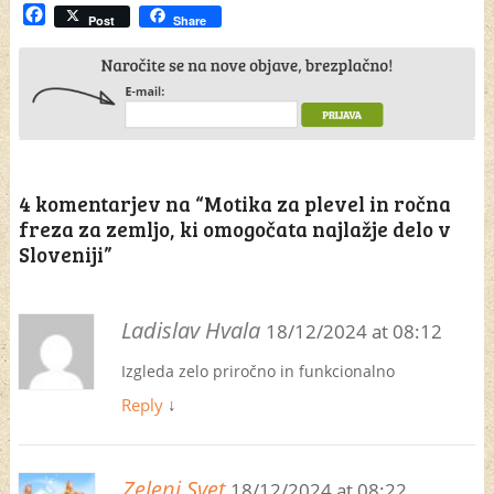
Facebook
Post
Share
4 komentarjev na “
Motika za plevel in ročna
freza za zemljo, ki omogočata najlažje delo v
Sloveniji
”
Ladislav Hvala
18/12/2024 at 08:12
Izgleda zelo priročno in funkcionalno
Reply
↓
Zeleni Svet
18/12/2024 at 08:22