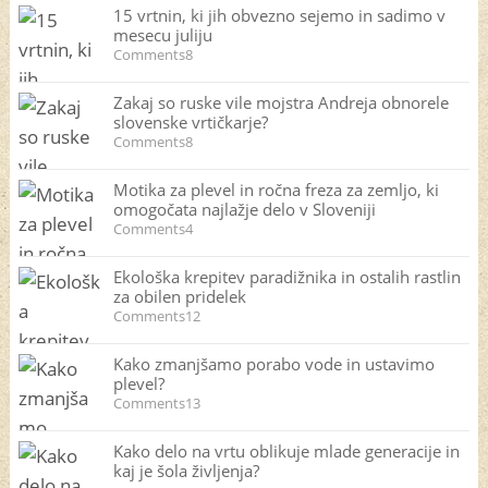
15 vrtnin, ki jih obvezno sejemo in sadimo v
mesecu juliju
Comments8
Zakaj so ruske vile mojstra Andreja obnorele
slovenske vrtičkarje?
Comments8
Motika za plevel in ročna freza za zemljo, ki
omogočata najlažje delo v Sloveniji
Comments4
Ekološka krepitev paradižnika in ostalih rastlin
za obilen pridelek
Comments12
Kako zmanjšamo porabo vode in ustavimo
plevel?
Comments13
Kako delo na vrtu oblikuje mlade generacije in
kaj je šola življenja?