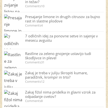
in težav?
Comments10
Presajanje limone in drugih citrusov za bujno
rast in slastne plodove
Comments4
7 odličnih idej za ponovne setve in sajenje v
mesecu avgustu
Rastline za zeleno gnojenje ustavijo tudi
škodljivce in plevel
Comments31
Zakaj je treba v juliju škropiti kumare,
paradižnik, krompir in trto?
Comments12
Zakaj fižol nima pridelka in glavni vzrok za
odpadanje cvetov?
Comments8