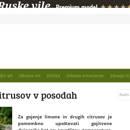
dni vrt
Okrasni vrt
Zelišča
Urbano vrtnarjenje
Zdravje i
citrusov v posodah
Za gojenje limone in drugih citrusov je
pomembno upoštevati gojitvene