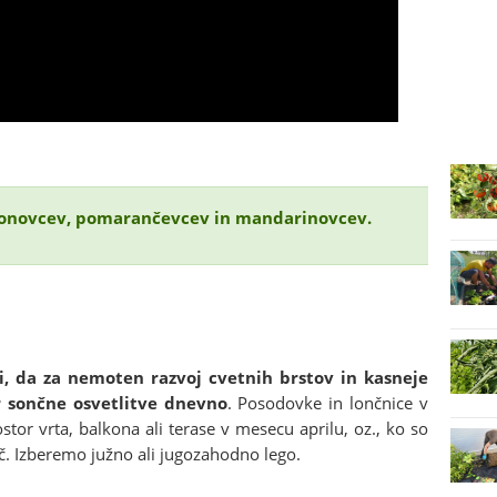
monovcev, pomarančevcev in mandarinovcev.
ni, da za nemoten razvoj cvetnih brstov in kasneje
r sončne osvetlitve dnevno
. Posodovke in lončnice v
tor vrta, balkona ali terase v mesecu aprilu, oz., ko so
. Izberemo južno ali jugozahodno lego.