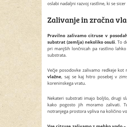
oslabi nadaljni razvoj rastline, ki se sic
Zalivanje in zračna vl
Pravilno zalivamo citruse v posoda
substrat (zemlja) nekoliko osuši
. To 
pri manjših lončnicah pa rastlino lahk
substrata.
Večje posodovke zalivamo redkeje kot 
vlažne
, saj se kaj hitro posebej v zi
koreninskega vratu.
Nekateri substrati imajo boljšo, drugi s
kako pogosto jih moramo zalivati. T
notranjega prostora vpliva na količino vo
Vse citruse zalivamo z mehko vodo –