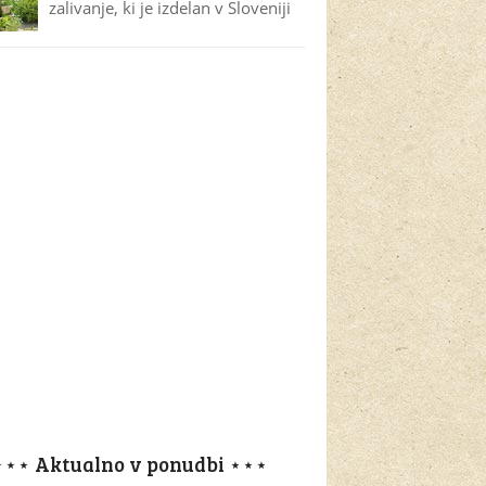
zalivanje, ki je izdelan v Sloveniji
⋆⋆⋆ Aktualno v ponudbi ⋆⋆⋆