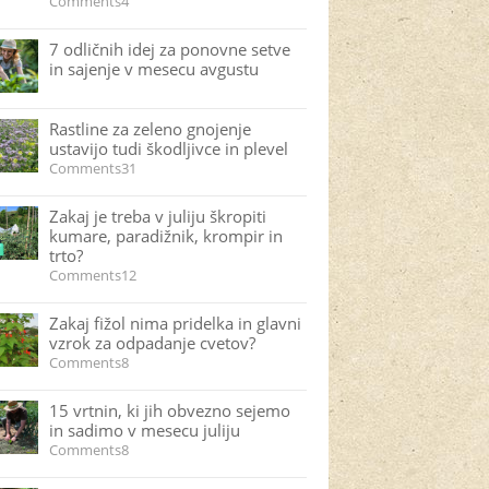
Comments4
7 odličnih idej za ponovne setve
in sajenje v mesecu avgustu
Rastline za zeleno gnojenje
ustavijo tudi škodljivce in plevel
Comments31
Zakaj je treba v juliju škropiti
kumare, paradižnik, krompir in
trto?
Comments12
Zakaj fižol nima pridelka in glavni
vzrok za odpadanje cvetov?
Comments8
15 vrtnin, ki jih obvezno sejemo
in sadimo v mesecu juliju
Comments8