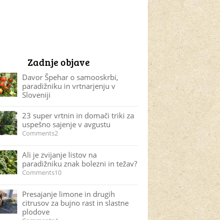
Zadnje objave
Davor Špehar o samooskrbi,
paradižniku in vrtnarjenju v
Sloveniji
23 super vrtnin in domači triki za
uspešno sajenje v avgustu
Comments2
Ali je zvijanje listov na
paradižniku znak bolezni in težav?
Comments10
Presajanje limone in drugih
citrusov za bujno rast in slastne
plodove