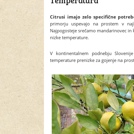
Temperatura
Citrusi imajo zelo specifične potr
primorju uspevajo na prostem v najb
Najpogosteje srečamo mandarinovec in k
nizke temperature.
V kontinentalnem podnebju Slovenij
temperature prenizke za gojenje na pros