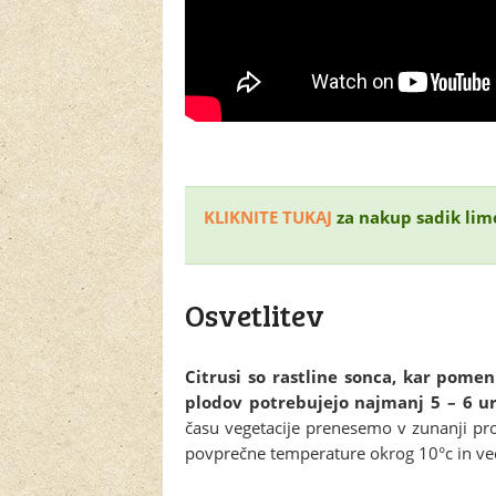
KLIKNITE TUKAJ
za nakup sadik li
Osvetlitev
Citrusi so rastline sonca, kar pome
plodov potrebujejo najmanj 5 – 6 u
času vegetacije prenesemo v zunanji pros
povprečne temperature okrog 10°c in več