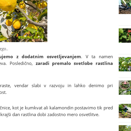
ego..
ujemo z dodatnim osvetljevanjem
. V ta namen
eva. Posledično,
zaradi premalo svetlobe rastlina
braste, vendar slabi v razvoju in lahko denimo pri
ost.
nčnice, kot je kumkvat ali kalamondin postavimo tik pred
rajši dan rastlina dobi zadostno mero osvetlitve.