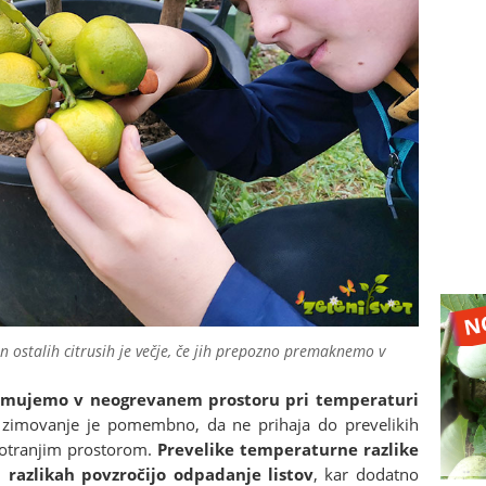
 ostalih citrusih je večje, če jih prepozno premaknemo v
vzimujemo v neogrevanem prostoru pri temperaturi
 zimovanje je pomembno, da ne prihaja do prevelikih
notranjim prostorom.
Prevelike temperaturne razlike
 razlikah povzročijo odpadanje listov
, kar dodatno