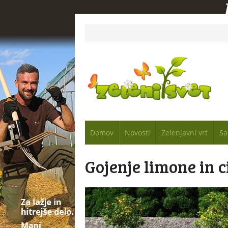
Domov
Novosti
Zelenjavni vrt
Sa
Gojenje limone in 