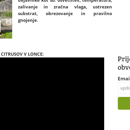
dejavnike kot so: osvetlitev, temperatura,
zalivanje in zračna vlaga, ustrezen
substrat, obrezovanje in pravilno
gnojenje.
U CITRUSOV V LONCE: