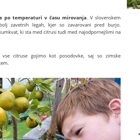
ebe po temperaturi v času mirovanja
. V slovenskem
olj zavetnih legah, kjer so zavarovani pred burjo.
umkvat, ki sta med citrusi tudi med najodpornejšimi na
e vse citruse gojimo kot posodovke, saj so zimske
tem.