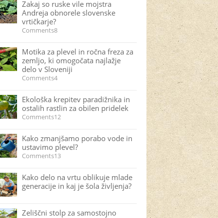
Zakaj so ruske vile mojstra
Andreja obnorele slovenske
vrtičkarje?
Comments8
Motika za plevel in ročna freza za
zemljo, ki omogočata najlažje
delo v Sloveniji
Comments4
Ekološka krepitev paradižnika in
ostalih rastlin za obilen pridelek
Comments12
Kako zmanjšamo porabo vode in
ustavimo plevel?
Comments13
Kako delo na vrtu oblikuje mlade
generacije in kaj je šola življenja?
Zeliščni stolp za samostojno