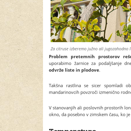
Za citruse izberemo južno ali jugozahodno l
Problem pretemnih prostorov reš
uporabimo žarnice za podaljšanje dn
odvrže liste in plodove
.
Takšna rastlina se sicer spomladi o
mandarinovcih povzroči izmenično rodn
V stanovanjih ali poslovnih prostorih lo
okno, da posebno v zimskem času, ko je k