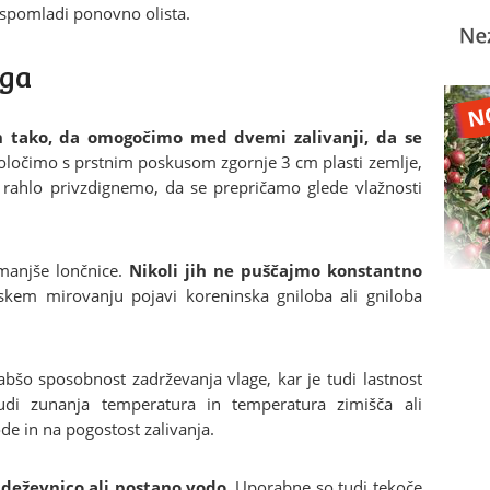
er spomladi ponovno olista.
aga
h tako, da omogočimo med dvemi zalivanji, da se
določimo s prstnim poskusom zgornje 3 cm plasti zemlje,
o rahlo privzdignemo, da se prepričamo glede vlažnosti
manjše lončnice.
Nikoli jih ne puščajmo konstantno
mskem mirovanju pojavi koreninska gniloba ali gniloba
labšo sposobnost zadrževanja vlage, kar je tudi lastnost
udi zunanja temperatura in temperatura zimišča ali
de in na pogostost zalivanja.
 deževnico ali postano vodo
. Uporabne so tudi tekoče