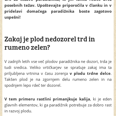
posebnih težav. Upoštevajte priporočila v članku in v
pridelavi domačega paradižnika boste zagotovo
uspešni!
Zakaj je plod nedozorel trd in
rumeno zelen?
V zadnjih letih vse več plodov paradižnika ne dozori, trda je
tudi sredica. Veliko vrtičkarjev se sprašuje zakaj ima ta
priljubljena vrtnina v času zorenja
v plodu trdne delce
.
Takšen plod je na zgornjem delu rumeno zelen in na
spodnjem lepo rdeč ter dozorel.
V tem primeru rastlini primanjkuje kalija
, ki je eden
glavnih elementov, ki ga paradižnik potrebuje za dobro rast
in razvoj plodu.