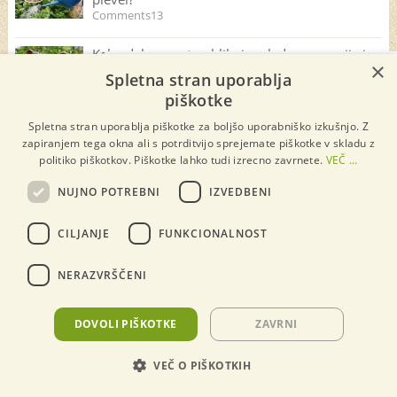
Comments13
Kako delo na vrtu oblikuje mlade generacije in
×
×
kaj je šola življenja?
Spletna stran uporablja
piškotke
Zeliščni stolp za samostojno zalivanje, ki je
Spletna stran uporablja piškotke za boljšo uporabniško izkušnjo. Z
izdelan v Sloveniji
zapiranjem tega okna ali s potrditvijo sprejemate piškotke v skladu z
politiko piškotkov. Piškotke lahko tudi izrecno zavrnete.
VEČ ...
NUJNO POTREBNI
IZVEDBENI
CILJANJE
FUNKCIONALNOST
NERAZVRŠČENI
DOVOLI PIŠKOTKE
ZAVRNI
VEČ O PIŠKOTKIH