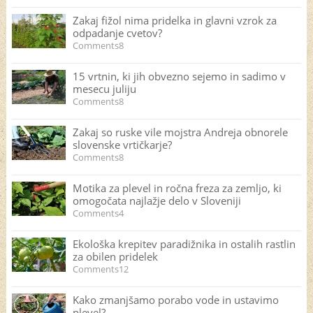
Zakaj fižol nima pridelka in glavni vzrok za
odpadanje cvetov?
Comments8
15 vrtnin, ki jih obvezno sejemo in sadimo v
mesecu juliju
Comments8
Zakaj so ruske vile mojstra Andreja obnorele
slovenske vrtičkarje?
Comments8
Motika za plevel in ročna freza za zemljo, ki
omogočata najlažje delo v Sloveniji
Comments4
Ekološka krepitev paradižnika in ostalih rastlin
za obilen pridelek
Comments12
Kako zmanjšamo porabo vode in ustavimo
plevel?