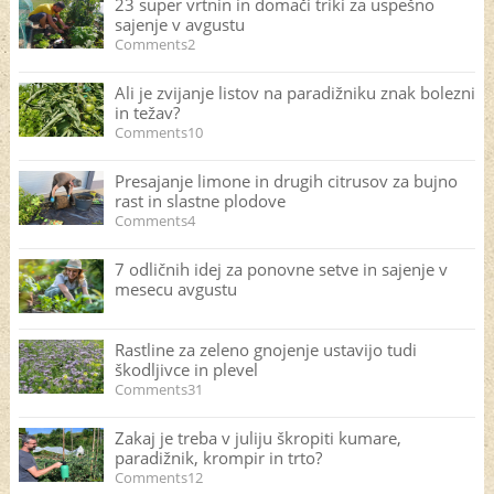
23 super vrtnin in domači triki za uspešno
sajenje v avgustu
Comments2
Ali je zvijanje listov na paradižniku znak bolezni
in težav?
Comments10
Presajanje limone in drugih citrusov za bujno
rast in slastne plodove
Comments4
7 odličnih idej za ponovne setve in sajenje v
mesecu avgustu
Rastline za zeleno gnojenje ustavijo tudi
škodljivce in plevel
Comments31
Zakaj je treba v juliju škropiti kumare,
paradižnik, krompir in trto?
Comments12