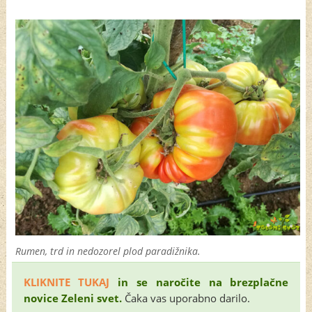
Rumen, trd in nedozorel plod paradižnika.
KLIKNITE TUKAJ
in se naročite na brezplačne
novice Zeleni svet.
Čaka vas uporabno darilo.