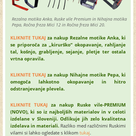
Rezalna motika Anka, Ruske vile Premium in Nihajna motika
Pepa, Ročna freza Mici 12 in Ročna freza Mici 20.
KLIKNITE TUKAJ
za nakup Rezalne motike Anka, ki
se priporoča za „kirurško“ okopavanje, rahljanje
tal, košnjo, grabljenje, sejanje, pletje ter ostala
vrtna opravila.
KLIKNITE TUKAJ
za nakup Nihajne motike Pepa, ki
omogoča lahkotno okopavanje in hitro
odstranjevanje plevela.
KLIKNITE TUKAJ
za nakup Ruske vile-PREMIUM
(NOVO), ki so iz najboljših materialov in v celoti
izdelane v Sloveniji. Odlikuje jih zelo kvalitetna
izdelava in materiali.
Razliko med različnimi Ruskimi
vilami si lahko ogledate s klikom
tukaj
.