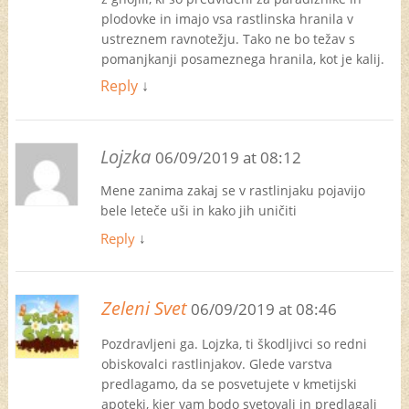
plodovke in imajo vsa rastlinska hranila v
ustreznem ravnotežju. Tako ne bo težav s
pomanjkanji posameznega hranila, kot je kalij.
Reply
↓
Lojzka
06/09/2019 at 08:12
Mene zanima zakaj se v rastlinjaku pojavijo
bele leteče uši in kako jih uničiti
Reply
↓
Zeleni Svet
06/09/2019 at 08:46
Pozdravljeni ga. Lojzka, ti škodljivci so redni
obiskovalci rastlinjakov. Glede varstva
predlagamo, da se posvetujete v kmetijski
apoteki, kjer vam bodo svetovali in predlagali