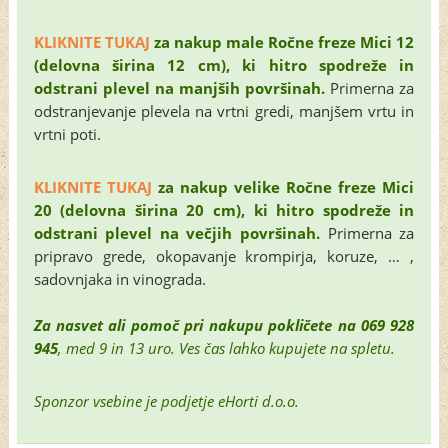
KLIKNITE TUKAJ
za nakup male Ročne freze Mici 12
(delovna širina 12 cm), ki hitro spodreže in
odstrani plevel na manjših površinah.
Primerna za
odstranjevanje plevela na vrtni gredi, manjšem vrtu in
vrtni poti.
KLIKNITE TUKAJ
za nakup velike Ročne freze Mici
20 (delovna širina 20 cm), ki hitro spodreže in
odstrani plevel na večjih površinah.
Primerna za
pripravo grede, okopavanje krompirja, koruze, … ,
sadovnjaka in vinograda.
Za nasvet ali pomoč pri nakupu
pokličete na 069 928
945
, med 9 in 13 uro. Ves čas lahko kupujete na spletu.
Sponzor vsebine je podjetje eHorti d.o.o.