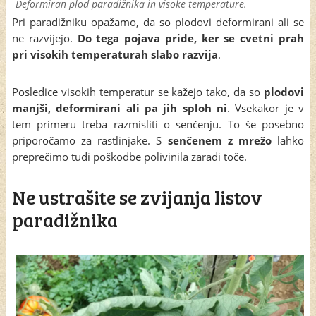
Deformiran plod paradižnika in visoke temperature.
Pri paradižniku opažamo, da so plodovi deformirani ali se
ne razvijejo.
Do tega pojava pride, ker se cvetni prah
pri visokih temperaturah slabo razvija
.
Posledice visokih temperatur se kažejo tako, da so
plodovi
manjši, deformirani ali pa jih sploh ni
. Vsekakor je v
tem primeru treba razmisliti o senčenju. To še posebno
priporočamo za rastlinjake. S
senčenem z mrežo
lahko
preprečimo tudi poškodbe polivinila zaradi toče.
Ne ustrašite se zvijanja listov
paradižnika