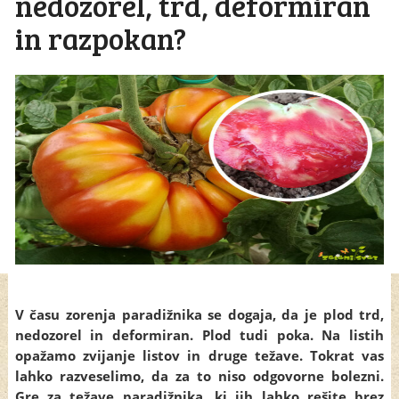
nedozorel, trd, deformiran
in razpokan?
V času zorenja paradižnika se dogaja, da je plod trd,
nedozorel in deformiran. Plod tudi poka. Na listih
opažamo zvijanje listov in druge težave. Tokrat vas
lahko razveselimo, da za to niso odgovorne bolezni.
Gre za težave paradižnika, ki jih lahko rešite brez