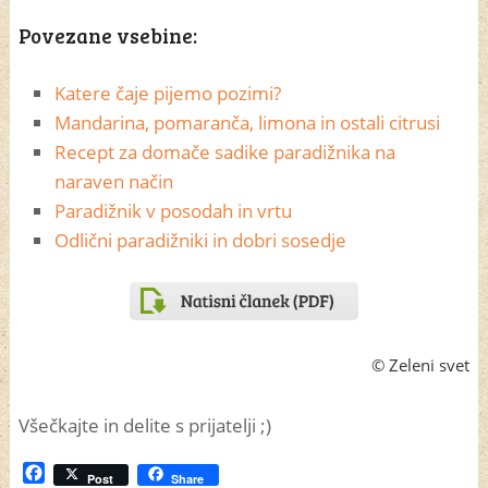
Povezane vsebine:
Katere čaje pijemo pozimi?
Mandarina, pomaranča, limona in ostali citrusi
Recept za domače sadike paradižnika na
naraven način
Paradižnik v posodah in vrtu
Odlični paradižniki in dobri sosedje
© Zeleni svet
Všečkajte in delite s prijatelji ;)
Facebook
Post
Share