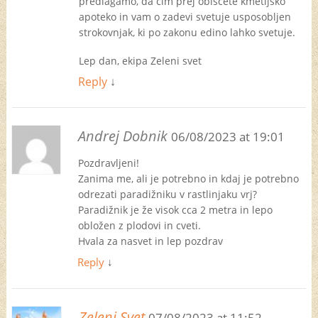
predlagamo, da čim prej obiščete kmetijsko
apoteko in vam o zadevi svetuje usposobljen
strokovnjak, ki po zakonu edino lahko svetuje.
Lep dan, ekipa Zeleni svet
Reply
↓
Andrej Dobnik
06/08/2023 at 19:01
Pozdravljeni!
Zanima me, ali je potrebno in kdaj je potrebno
odrezati paradižniku v rastlinjaku vrj?
Paradižnik je že visok cca 2 metra in lepo
obložen z plodovi in cveti.
Hvala za nasvet in lep pozdrav
Reply
↓
Zeleni Svet
07/08/2023 at 11:52