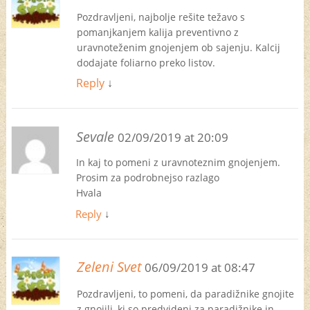
Pozdravljeni, najbolje rešite težavo s
pomanjkanjem kalija preventivno z
uravnoteženim gnojenjem ob sajenju. Kalcij
dodajate foliarno preko listov.
Reply
↓
Sevale
02/09/2019 at 20:09
In kaj to pomeni z uravnoteznim gnojenjem.
Prosim za podrobnejso razlago
Hvala
Reply
↓
Zeleni Svet
06/09/2019 at 08:47
Pozdravljeni, to pomeni, da paradižnike gnojite
z gnojili, ki so predvideni za paradižnike in