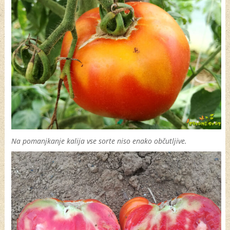
Na pomanjkanje kalija vse sorte niso enako občutljive.