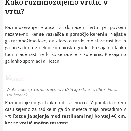
Kako razmnožujemo vratič v
vrtu?
Razmnoževanje vratiča v domačem vrtu je povsem
nezahtevno, ker
se razrašča s pomočjo korenin
. Najlažje
ga razmnožimo tako, da z lopato razdelimo stare rastline in
ga presadimo z delno koreninsko grudo. Presajamo lahko
tudi mlade rastline, ki so se razvile iz koreninic. Presajamo
ga lahko spomladi ali jeseni.
Vratič najlažje razmnožujemo z delitvijo stare rastline.
Foto:
AdobeStock
Razmnožujemo ga lahko tudi s semena. V pomladanskem
času sejemo za sadike in ga do meseca maja presadimo v
vrt.
Razdalja sajenja med rastlinami naj bo vsaj 40 cm,
ker se vratič močno razraste
.