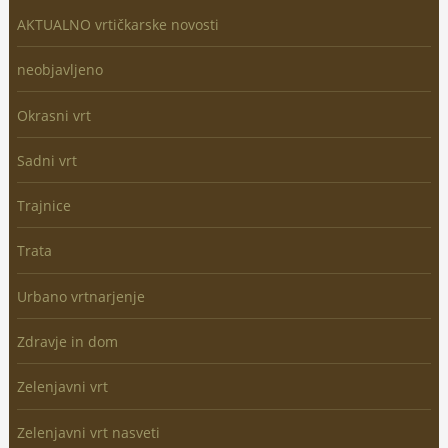
AKTUALNO vrtičkarske novosti
neobjavljeno
Okrasni vrt
Sadni vrt
Trajnice
Trata
Urbano vrtnarjenje
Zdravje in dom
Zelenjavni vrt
Zelenjavni vrt nasveti