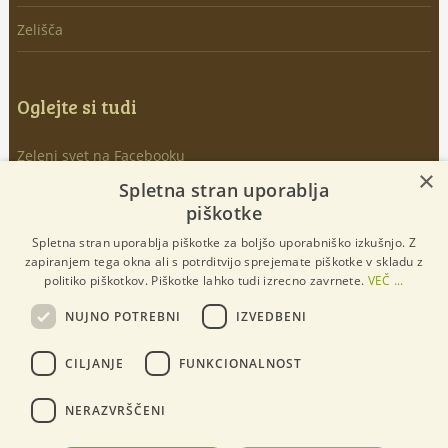
Zelišča
Oglejte si tudi
Zeleni svet na Facebooku
×
Spletna stran uporablja
Youtube kanal – naročite se
piškotke
Spletna stran uporablja piškotke za boljšo uporabniško izkušnjo. Z
Instagram objave
zapiranjem tega okna ali s potrditvijo sprejemate piškotke v skladu z
politiko piškotkov. Piškotke lahko tudi izrecno zavrnete.
VEČ ...
TikTok objave
NUJNO POTREBNI
IZVEDBENI
Oglaševanje na Zelenem svetu
CILJANJE
FUNKCIONALNOST
Kontakt
NERAZVRŠČENI