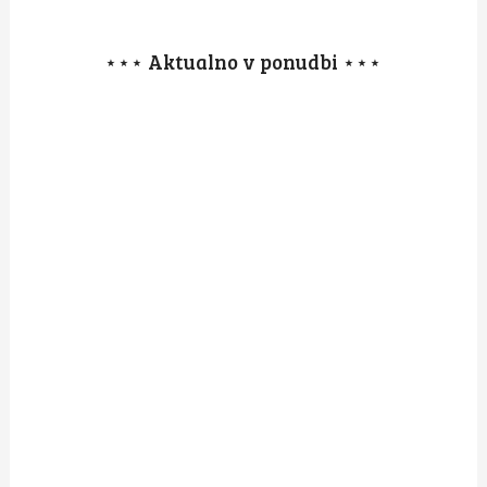
⋆⋆⋆ Aktualno v ponudbi ⋆⋆⋆