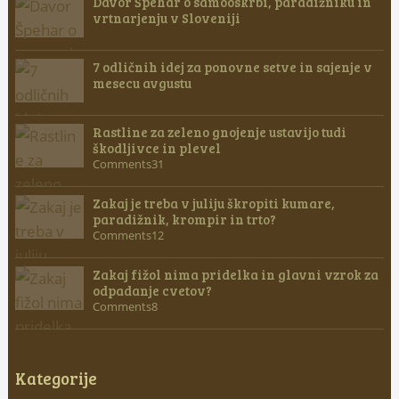
Davor Špehar o samooskrbi, paradižniku in
vrtnarjenju v Sloveniji
7 odličnih idej za ponovne setve in sajenje v
mesecu avgustu
Rastline za zeleno gnojenje ustavijo tudi
škodljivce in plevel
Comments31
Zakaj je treba v juliju škropiti kumare,
paradižnik, krompir in trto?
Comments12
Zakaj fižol nima pridelka in glavni vzrok za
odpadanje cvetov?
Comments8
Kategorije