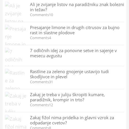
Ali je zvijanje listov na paradižniku znak bolezni
in težav?
Comments10
Presajanje limone in drugih citrusov za bujno
rast in slastne plodove
Comments4
7 odličnih idej za ponovne setve in sajenje v
mesecu avgustu
Rastline za zeleno gnojenje ustavijo tudi
škodljivce in plevel
Comments31
Zakaj je treba v juliju škropiti kumare,
paradižnik, krompir in trto?
Comments12
Zakaj fižol nima pridelka in glavni vzrok za
odpadanje cvetov?
Comments8