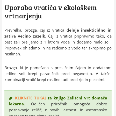
Uporaba vratiča v ekološkem
vrtnarjenju
Prevrelka, brozga, čaj iz vratiča
deluje insekticidno in
zatira večino žuželk
. Čaj iz vratiča pripravimo tako, da
pest zeli prelijemo z 1 litrom vode in dodamo malo soli.
Pripravek ohladimo in ne redčimo z vodo ter škropimo po
rastlinah.
Brozga, ki je pomešana s presličnim čajem in dodatkom
jedilne soli krepi paradižnik pred pegavostjo. V takšni
kombinaciji vratič krepi rastline tudi pred rjo in plesnimi.
🌿
KLIKNITE TUKAJ
za knjigo Zeliščni vrt domača
lekarna.
Odličen priročnik omogoča dobro
poznavanje zelišč, njihovih lastnosti in vsestransko
uporabo (dopolnjena izdaja).