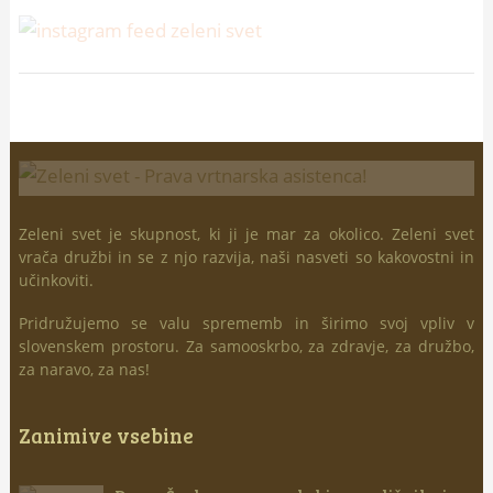
Zeleni svet je skupnost, ki ji je mar za okolico. Zeleni svet
vrača družbi in se z njo razvija, naši nasveti so kakovostni in
učinkoviti.
Pridružujemo se valu sprememb in širimo svoj vpliv v
slovenskem prostoru. Za samooskrbo, za zdravje, za družbo,
za naravo, za nas!
Zanimive vsebine