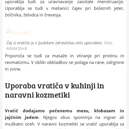
uporablja tudi za uravnavanje zaostale menstruacije.
Uporablja se tudi v mešanici čajev pri boleznih jeter,
žolčnika, želodca in črevesja.
Čaj iz vratiča je v ljudskem zdravilstvu zelo uporaben.
Foto:
AdobeStock
Priporoča se tudi za masaže in vtiranje pri protinu in
revmatizmu. V obliki obkladkov se polaga na rane, odrgnine
in zvine.
Uporaba vratiča v kuhinji in
naravni kozmetiki
Vratič dodajamo pečenemu mesu, klobasam in
jajčnim jedem
. Njegov okus spominja na ingver ali
muškatni oreh. V naravni kozmetiki se vratič uporablja za