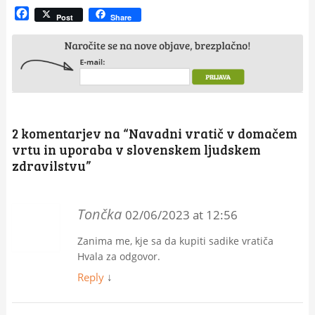
Facebook
Post
Share
2 komentarjev na “
Navadni vratič v domačem
vrtu in uporaba v slovenskem ljudskem
zdravilstvu
”
Tončka
02/06/2023 at 12:56
Zanima me, kje sa da kupiti sadike vratiča
Hvala za odgovor.
Reply
↓