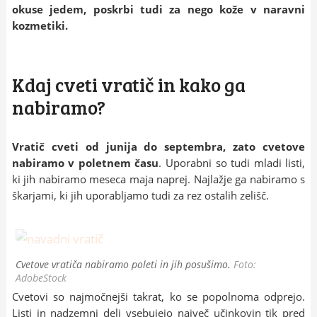
okuse jedem, poskrbi tudi za nego kože v naravni
kozmetiki.
Kdaj cveti vratič in kako ga
nabiramo?
Vratič cveti od junija do septembra, zato cvetove
nabiramo v poletnem času
. Uporabni so tudi mladi listi,
ki jih nabiramo meseca maja naprej. Najlažje ga nabiramo s
škarjami, ki jih uporabljamo tudi za rez ostalih zelišč.
Cvetove vratiča nabiramo poleti in jih posušimo.
Foto:
AdobeStock
Cvetovi so najmočnejši takrat, ko se popolnoma odprejo.
Listi in nadzemni deli vsebujejo največ učinkovin tik pred