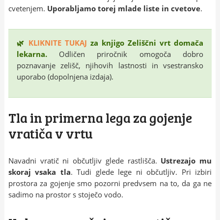
cvetenjem.
Uporabljamo torej mlade liste in cvetove
.
🌿
KLIKNITE TUKAJ
za knjigo Zeliščni vrt domača
lekarna.
Odličen priročnik omogoča dobro
poznavanje zelišč, njihovih lastnosti in vsestransko
uporabo (dopolnjena izdaja).
Tla in primerna lega za gojenje
vratiča v vrtu
Navadni vratič ni občutljiv glede rastlišča.
Ustrezajo mu
skoraj vsaka tla
. Tudi glede lege ni občutljiv. Pri izbiri
prostora za gojenje smo pozorni predvsem na to, da ga ne
sadimo na prostor s stoječo vodo.