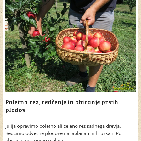
Poletna rez, redčenje in obiranje prvih
plodov
Julija opravimo poletno ali zeleno rez sadnega drevja.
Redčimo odvečne plodove na jablanah in hruškah. Po
obiranju porežemo maline, …