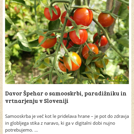
Davor Špehar o samooskrbi, paradižniku in
vrtnarjenju v Sloveniji
Samooskrba je več kot le pridelava hrane – je pot do zdravja
in globljega stika z naravo, ki ga v digitalni dobi nujno
potrebujemo. …