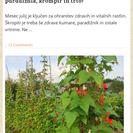
paradižnik, krompir in trto?
Mesec julij je ključen za ohranitev zdravih in vitalnih rastlin.
Škropiti je treba še zdrave kumare, paradižnik in ostale
vrtnine. Ne …
|
12 Comments