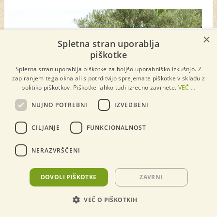
×
×
Spletna stran uporablja
piškotke
Spletna stran uporablja piškotke za boljšo uporabniško izkušnjo. Z
zapiranjem tega okna ali s potrditvijo sprejemate piškotke v skladu z
politiko piškotkov. Piškotke lahko tudi izrecno zavrnete.
VEČ ...
NUJNO POTREBNI
IZVEDBENI
CILJANJE
FUNKCIONALNOST
NERAZVRŠČENI
Sajenje stoletne oljke v Sloveniji – za vrt z
DOVOLI PIŠKOTKE
ZAVRNI
značajem
VEČ O PIŠKOTKIH
Si želite vrt, ki izstopa in pripoveduje zgodbo? Zdaj imate
priložnost, da posadite stare oljke iz Mediterana, ki štejejo