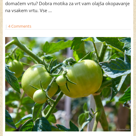
domačem vrtu? Dobra motika za vrt vam olajša okopavanje
na vsakem vrtu. Vse …
|
4 Comments