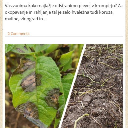
Vas zanima kako najlažje odstranimo plevel v krompirju? Za
okopavanje in rahljanje tal je zelo hvaležna tudi koruza,
maline, vinograd in …
|
2 Comments