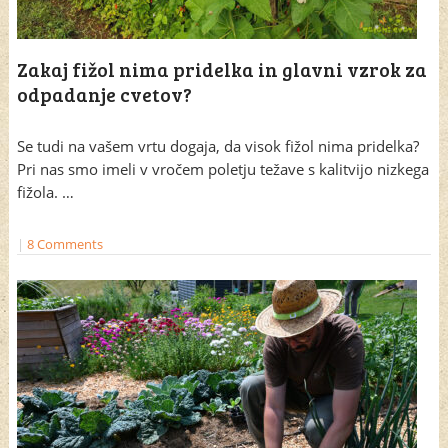
Zakaj fižol nima pridelka in glavni vzrok za
odpadanje cvetov?
Se tudi na vašem vrtu dogaja, da visok fižol nima pridelka?
Pri nas smo imeli v vročem poletju težave s kalitvijo nizkega
fižola. …
|
8 Comments