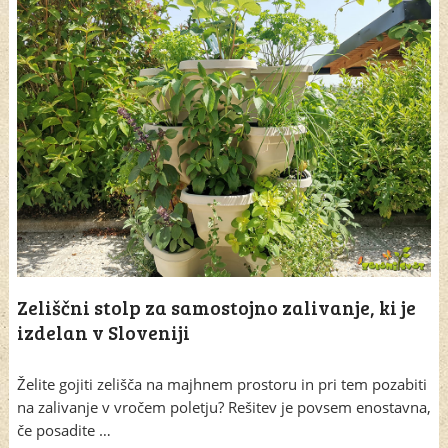
Zeliščni stolp za samostojno zalivanje, ki je
izdelan v Sloveniji
Želite gojiti zelišča na majhnem prostoru in pri tem pozabiti
na zalivanje v vročem poletju? Rešitev je povsem enostavna,
če posadite …