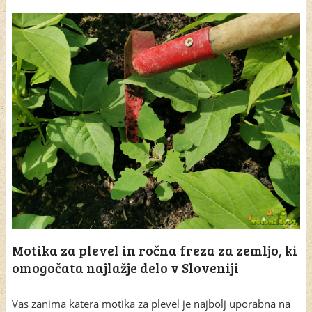
Motika za plevel in ročna freza za zemljo, ki
omogočata najlažje delo v Sloveniji
Vas zanima katera motika za plevel je najbolj uporabna na